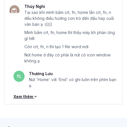
Thúy Nghi
Tại sao khi mình bấm crt, fn, home lẫn crt, fn, n
đều không điều hướng con trỏ đến đầu hay cuối
văn bản ạ :(((((
Mình bấm crt, fn, home thì thấy máy kh phản ứng
gì hết
Còn crt, fn, n thì tạo 1 file word mới
Nút home ở đây có phải là nút có icon window
không ạ
Thương Lưu
Nút 'Home' với 'End' có ghi luôn trên phím bạn
ạ.
Xem thêm