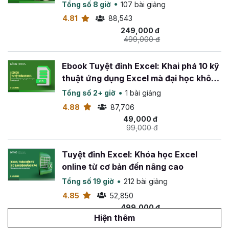
Tổng số 8 giờ
107 bài giảng
4.81
88,543
249,000 đ
499,000 đ
Ebook Tuyệt đỉnh Excel: Khai phá 10 kỹ
thuật ứng dụng Excel mà đại học không
dạy bạn
Tổng số 2+ giờ
1 bài giảng
4.88
87,706
49,000 đ
99,000 đ
Tuyệt đỉnh Excel: Khóa học Excel
online từ cơ bản đến nâng cao
Tổng số 19 giờ
212 bài giảng
4.85
52,850
499,000 đ
799,000 đ
Hiện thêm