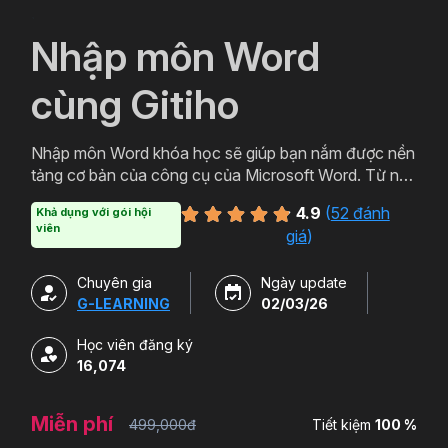
`
Nhập môn Word
cùng Gitiho
Nhập môn Word khóa học sẽ giúp bạn nắm được nền
tảng cơ bản của công cụ của Microsoft Word. Từ nên
tảng đó bạn có thể ứng dụng thực tiễn trong việc
4.9
(
52 đánh
Khả dụng với gói hội
soạn thảo các loại văn bản từ cơ bản đến văn bản
viên
giá
)
hành chính, thậm chí cả các loại văn bản chuyên
môn. Đăng ký ngay để học Word miễn phí cùng
Chuyên gia
Ngày update
Gitiho ngay hôm nay nào.
G-LEARNING
02/03/26
Học viên đăng ký
16,074
Miễn phí
499,000đ
Tiết kiệm
100 %