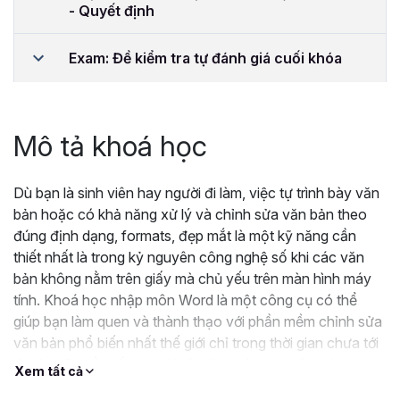
- Quyết định
Exam: Đề kiểm tra tự đánh giá cuối khóa
Mô tả khoá học
Dù bạn là sinh viên hay người đi làm, việc tự trình bày văn
bản hoặc có khả năng xử lý và chỉnh sửa văn bản theo
đúng định dạng, formats, đẹp mắt là một kỹ năng cần
thiết nhất là trong kỷ nguyên công nghệ số khi các văn
bản không nằm trên giấy mà chủ yếu trên màn hình máy
tính. Khoá học nhập môn Word là một công cụ có thể
giúp bạn làm quen và thành thạo với phần mềm chỉnh sửa
văn bản phổ biến nhất thế giới chỉ trong thời gian chưa tới
4 giờ. Hãy nắm lấy cơ hội và đăng ký ngay bây giờ!
Xem tất cả