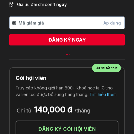
Giá ưu đãi chỉ còn
1 ngày
Áp dụng
ĐĂNG KÝ NGAY
nguyễn thiện toàn
vừa đăng ký
Ưu đãi tốt nhất
Gói hội viên
Truy cập không giới hạn 800+ khoá học tại Gitiho
và liên tục được bổ sung hàng tháng.
Tìm hiểu thêm
140,000 đ
Chỉ từ:
/tháng
ĐĂNG KÝ GÓI HỘI VIÊN