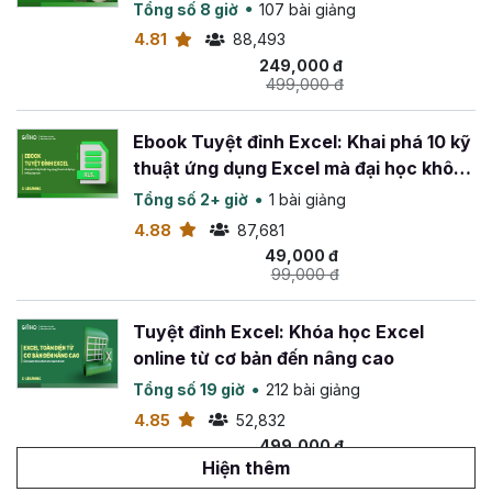
Tổng số 8 giờ
107 bài giảng
4.81
88,493
249,000 đ
499,000 đ
Ebook Tuyệt đỉnh Excel: Khai phá 10 kỹ
thuật ứng dụng Excel mà đại học không
dạy bạn
Tổng số 2+ giờ
1 bài giảng
4.88
87,681
49,000 đ
99,000 đ
Tuyệt đỉnh Excel: Khóa học Excel
online từ cơ bản đến nâng cao
Tổng số 19 giờ
212 bài giảng
4.85
52,832
499,000 đ
799,000 đ
Hiện thêm