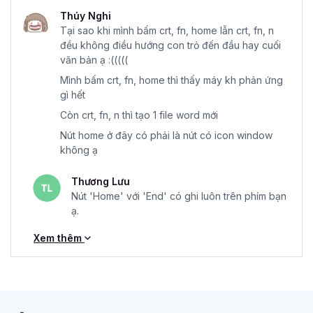
Thúy Nghi
Tại sao khi mình bấm crt, fn, home lẫn crt, fn, n
đều không điều hướng con trỏ đến đầu hay cuối
văn bản ạ :(((((
Mình bấm crt, fn, home thì thấy máy kh phản ứng
gì hết
Còn crt, fn, n thì tạo 1 file word mới
Nút home ở đây có phải là nút có icon window
không ạ
Thương Lưu
Nút 'Home' với 'End' có ghi luôn trên phím bạn
ạ.
Xem thêm