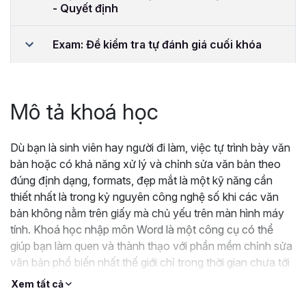
- Quyết định
Exam: Đề kiểm tra tự đánh giá cuối khóa
Mô tả khoá học
Dù bạn là sinh viên hay người đi làm, việc tự trình bày văn
bản hoặc có khả năng xử lý và chỉnh sửa văn bản theo
đúng định dạng, formats, đẹp mắt là một kỹ năng cần
thiết nhất là trong kỷ nguyên công nghệ số khi các văn
bản không nằm trên giấy mà chủ yếu trên màn hình máy
tính. Khoá học nhập môn Word là một công cụ có thể
giúp bạn làm quen và thành thạo với phần mềm chỉnh sửa
văn bản phổ biến nhất thế giới chỉ trong thời gian chưa tới
4 giờ. Hãy nắm lấy cơ hội và đăng ký ngay bây giờ!
Xem tất cả