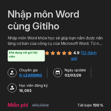
`
Nhập môn Word
cùng Gitiho
Nhập môn Word khóa học sẽ giúp bạn nắm được nền
tảng cơ bản của công cụ của Microsoft Word. Từ nên
tảng đó bạn có thể ứng dụng thực tiễn trong việc
4.9
(
52 đánh
Khả dụng với gói hội
soạn thảo các loại văn bản từ cơ bản đến văn bản
viên
giá
)
hành chính, thậm chí cả các loại văn bản chuyên
môn. Đăng ký ngay để học Word miễn phí cùng
Chuyên gia
Ngày update
Gitiho ngay hôm nay nào.
G-LEARNING
02/03/26
Học viên đăng ký
16,063
Miễn phí
499,000đ
Tiết kiệm
100 %