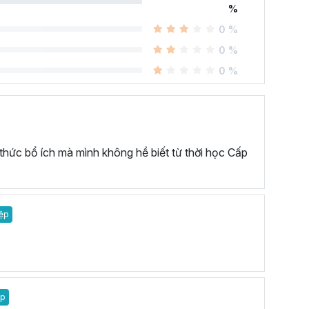
%
0 %
0 %
0 %
 thức bổ ích mà mình không hề biết từ thời học Cấp
ệp
ệp