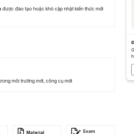
a được đào tạo hoặc khó cập nhật kiến thức mới
Đ
G
h
trong môi trường mới, công cụ mới
Exam
Material