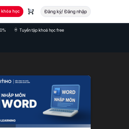
t khóa học
Đăng ký/ Đăng nhập
 70%
Tuyển tập khoá học free