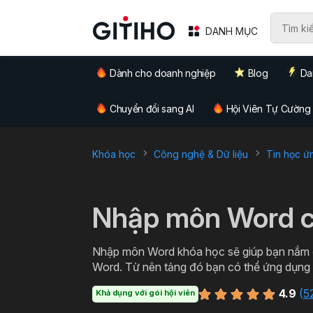
DANH MỤC
Dành cho doanh nghiệp
Blog
Da
Chuyển đổi sang AI
Hội Viên Tự Cường
Khóa học
Công nghệ & Dữ liệu
Tin học ứ
`
Nhập môn Word c
Nhập môn Word khóa học sẽ giúp bạn nắm đ
Word. Từ nên tảng đó bạn có thể ứng dụng thực tiễn trong việc soạn thảo các loại văn bản từ cơ
bản đến văn bản hành chính, thậm chí cả c
4.9
(
5
Khả dụng với gói hội viên
Word miễn phí cùng Gitiho ngay hôm nay nà