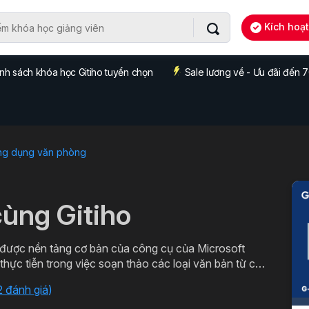
Kích hoạ
nh sách khóa học Gitiho tuyển chọn
Sale lương về - Ưu đãi đến
ng dụng văn phòng
ùng Gitiho
ược nền tảng cơ bản của công cụ của Microsoft
ác loại văn bản chuyên môn. Đăng ký ngay để học
2 đánh giá
)
o.