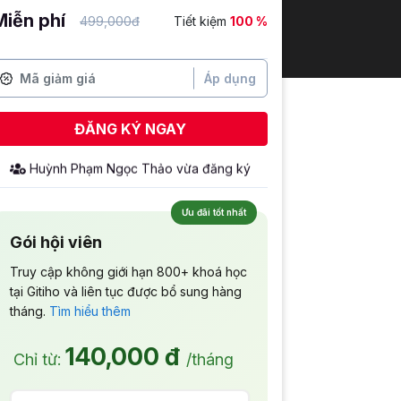
Miễn phí
499,000đ
Tiết kiệm
100 %
Áp dụng
ĐĂNG KÝ NGAY
Ưu đãi tốt nhất
Gói hội viên
Truy cập không giới hạn 800+ khoá học
tại Gitiho và liên tục được bổ sung hàng
tháng.
Tìm hiểu thêm
140,000 đ
Chỉ từ:
/tháng