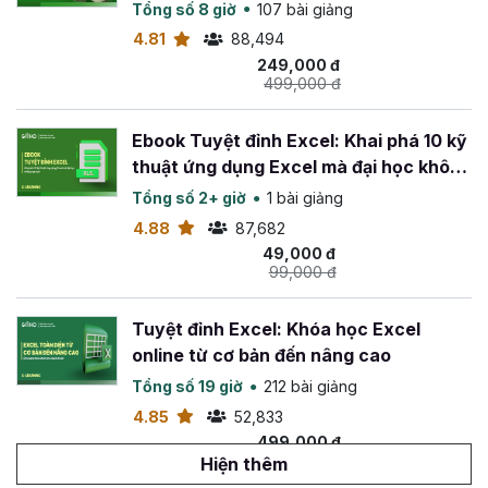
Tổng số 8 giờ
107 bài giảng
4.81
88,494
249,000 đ
499,000 đ
Ebook Tuyệt đỉnh Excel: Khai phá 10 kỹ
thuật ứng dụng Excel mà đại học không
dạy bạn
Tổng số 2+ giờ
1 bài giảng
4.88
87,682
49,000 đ
99,000 đ
Tuyệt đỉnh Excel: Khóa học Excel
online từ cơ bản đến nâng cao
Tổng số 19 giờ
212 bài giảng
4.85
52,833
499,000 đ
799,000 đ
Hiện thêm