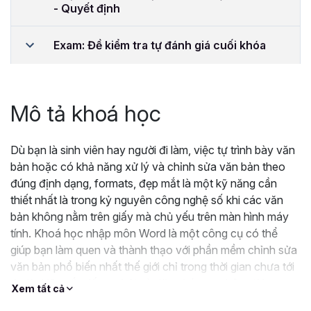
- Quyết định
Exam: Đề kiểm tra tự đánh giá cuối khóa
Mô tả khoá học
Dù bạn là sinh viên hay người đi làm, việc tự trình bày văn
bản hoặc có khả năng xử lý và chỉnh sửa văn bản theo
đúng định dạng, formats, đẹp mắt là một kỹ năng cần
thiết nhất là trong kỷ nguyên công nghệ số khi các văn
bản không nằm trên giấy mà chủ yếu trên màn hình máy
tính. Khoá học nhập môn Word là một công cụ có thể
giúp bạn làm quen và thành thạo với phần mềm chỉnh sửa
văn bản phổ biến nhất thế giới chỉ trong thời gian chưa tới
4 giờ. Hãy nắm lấy cơ hội và đăng ký ngay bây giờ!
Xem tất cả