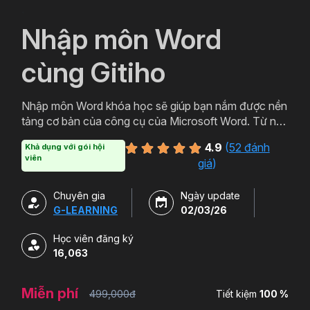
`
Nhập môn Word
cùng Gitiho
Nhập môn Word khóa học sẽ giúp bạn nắm được nền
tảng cơ bản của công cụ của Microsoft Word. Từ nên
tảng đó bạn có thể ứng dụng thực tiễn trong việc
4.9
(
52 đánh
Khả dụng với gói hội
soạn thảo các loại văn bản từ cơ bản đến văn bản
viên
giá
)
hành chính, thậm chí cả các loại văn bản chuyên
môn. Đăng ký ngay để học Word miễn phí cùng
Chuyên gia
Ngày update
Gitiho ngay hôm nay nào.
G-LEARNING
02/03/26
Học viên đăng ký
16,063
Miễn phí
499,000đ
Tiết kiệm
100 %