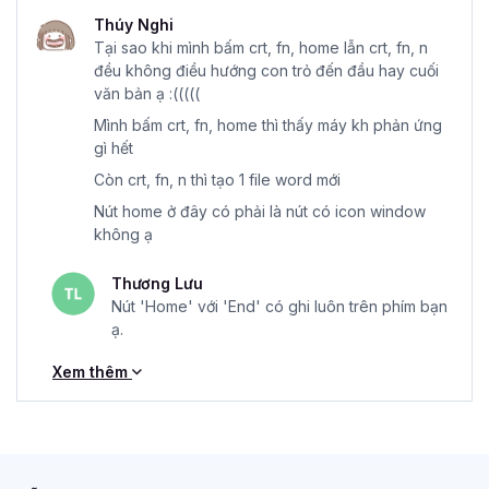
Thúy Nghi
Tại sao khi mình bấm crt, fn, home lẫn crt, fn, n
đều không điều hướng con trỏ đến đầu hay cuối
văn bản ạ :(((((
Mình bấm crt, fn, home thì thấy máy kh phản ứng
gì hết
Còn crt, fn, n thì tạo 1 file word mới
Nút home ở đây có phải là nút có icon window
không ạ
Thương Lưu
Nút 'Home' với 'End' có ghi luôn trên phím bạn
ạ.
Xem thêm