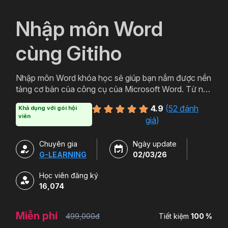
`
Nhập môn Word
cùng Gitiho
Nhập môn Word khóa học sẽ giúp bạn nắm được nền
tảng cơ bản của công cụ của Microsoft Word. Từ nên
tảng đó bạn có thể ứng dụng thực tiễn trong việc
4.9
(
52 đánh
Khả dụng với gói hội
soạn thảo các loại văn bản từ cơ bản đến văn bản
viên
giá
)
hành chính, thậm chí cả các loại văn bản chuyên
môn. Đăng ký ngay để học Word miễn phí cùng
Chuyên gia
Ngày update
Gitiho ngay hôm nay nào.
G-LEARNING
02/03/26
Học viên đăng ký
16,074
Miễn phí
499,000đ
Tiết kiệm
100 %