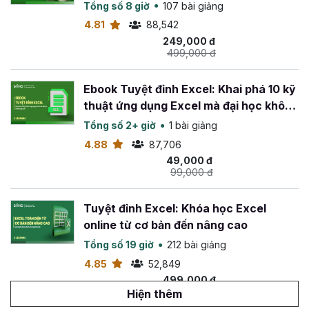
Tổng số 8 giờ
107 bài giảng
4.81
88,542
249,000 đ
499,000 đ
Ebook Tuyệt đỉnh Excel: Khai phá 10 kỹ
thuật ứng dụng Excel mà đại học không
dạy bạn
Tổng số 2+ giờ
1 bài giảng
4.88
87,706
49,000 đ
99,000 đ
Tuyệt đỉnh Excel: Khóa học Excel
online từ cơ bản đến nâng cao
Tổng số 19 giờ
212 bài giảng
4.85
52,849
499,000 đ
799,000 đ
Hiện thêm