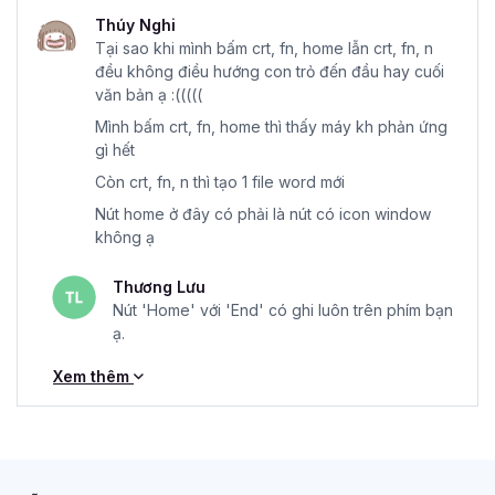
Thúy Nghi
Tại sao khi mình bấm crt, fn, home lẫn crt, fn, n
đều không điều hướng con trỏ đến đầu hay cuối
văn bản ạ :(((((
Mình bấm crt, fn, home thì thấy máy kh phản ứng
gì hết
Còn crt, fn, n thì tạo 1 file word mới
Nút home ở đây có phải là nút có icon window
không ạ
Thương Lưu
Nút 'Home' với 'End' có ghi luôn trên phím bạn
ạ.
Xem thêm