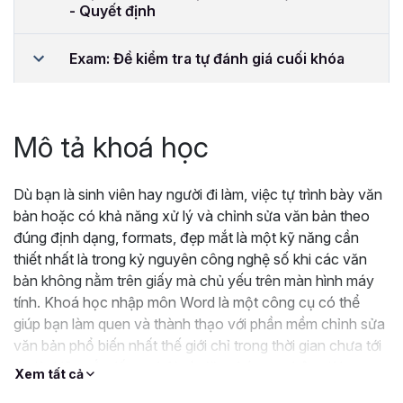
- Quyết định
Exam: Đề kiểm tra tự đánh giá cuối khóa
Mô tả khoá học
Dù bạn là sinh viên hay người đi làm, việc tự trình bày văn
bản hoặc có khả năng xử lý và chỉnh sửa văn bản theo
đúng định dạng, formats, đẹp mắt là một kỹ năng cần
thiết nhất là trong kỷ nguyên công nghệ số khi các văn
bản không nằm trên giấy mà chủ yếu trên màn hình máy
tính. Khoá học nhập môn Word là một công cụ có thể
giúp bạn làm quen và thành thạo với phần mềm chỉnh sửa
văn bản phổ biến nhất thế giới chỉ trong thời gian chưa tới
4 giờ. Hãy nắm lấy cơ hội và đăng ký ngay bây giờ!
Xem tất cả