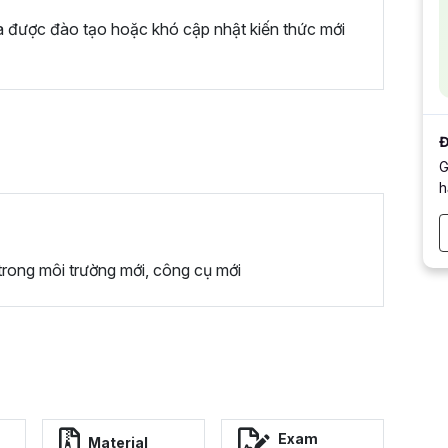
a được đào tạo hoặc khó cập nhật kiến thức mới
Đ
G
h
trong môi trường mới, công cụ mới
Exam
Material