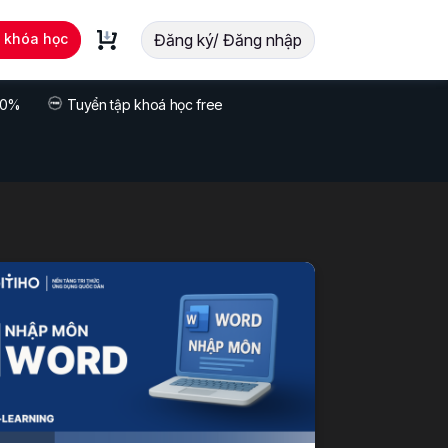
t khóa học
Đăng ký/ Đăng nhập
 70%
Tuyển tập khoá học free