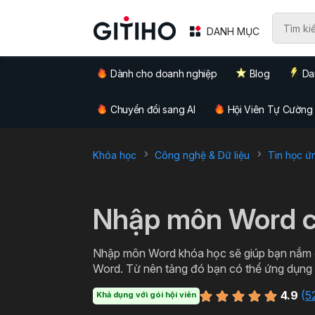
DANH MỤC
Dành cho doanh nghiệp
Blog
Da
Chuyển đổi sang AI
Hội Viên Tự Cường
Khóa học
Công nghệ & Dữ liệu
Tin học ứ
`
Nhập môn Word c
Nhập môn Word khóa học sẽ giúp bạn nắm đ
Word. Từ nên tảng đó bạn có thể ứng dụng thực tiễn trong việc soạn thảo các loại văn bản từ cơ
bản đến văn bản hành chính, thậm chí cả c
4.9
(
5
Khả dụng với gói hội viên
Word miễn phí cùng Gitiho ngay hôm nay nà