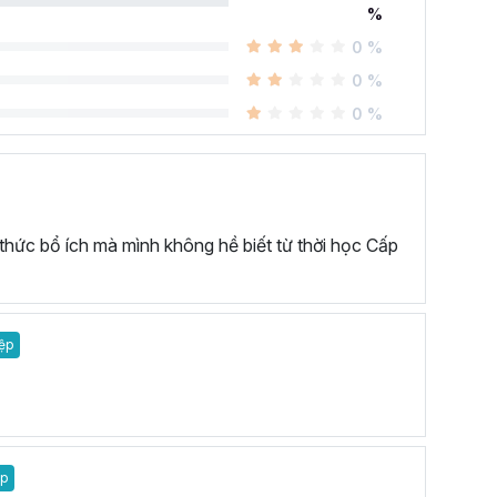
%
0 %
0 %
0 %
 thức bổ ích mà mình không hề biết từ thời học Cấp
ệp
ệp