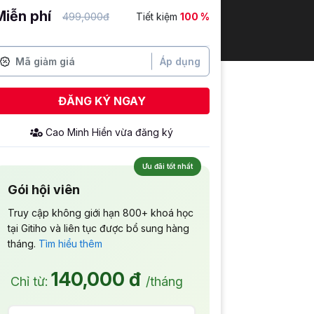
Miễn phí
499,000đ
Tiết kiệm
100 %
Áp dụng
ĐĂNG KÝ NGAY
Ưu đãi tốt nhất
Gói hội viên
Truy cập không giới hạn 800+ khoá học
tại Gitiho và liên tục được bổ sung hàng
tháng.
Tìm hiểu thêm
140,000 đ
Chỉ từ:
/tháng