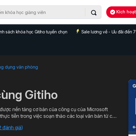
Kích hoạ
nh sách khóa học Gitiho tuyển chọn
Sale lương về - Ưu đãi đến
ng dụng văn phòng
ùng Gitiho
ược nền tảng cơ bản của công cụ của Microsoft
ác loại văn bản chuyên môn. Đăng ký ngay để học
2 đánh giá
)
o.