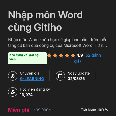
`
Nhập môn Word
cùng Gitiho
Nhập môn Word khóa học sẽ giúp bạn nắm được nền
tảng cơ bản của công cụ của Microsoft Word. Từ nên
tảng đó bạn có thể ứng dụng thực tiễn trong việc
4.9
(
52 đánh
Khả dụng với gói hội
soạn thảo các loại văn bản từ cơ bản đến văn bản
viên
giá
)
hành chính, thậm chí cả các loại văn bản chuyên
môn. Đăng ký ngay để học Word miễn phí cùng
Chuyên gia
Ngày update
Gitiho ngay hôm nay nào.
G-LEARNING
02/03/26
Học viên đăng ký
16,074
Miễn phí
499,000đ
Tiết kiệm
100 %