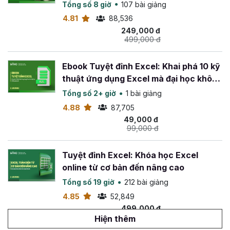
Tổng số 8 giờ
107 bài giảng
4.81
88,536
249,000 đ
499,000 đ
Ebook Tuyệt đỉnh Excel: Khai phá 10 kỹ
thuật ứng dụng Excel mà đại học không
dạy bạn
Tổng số 2+ giờ
1 bài giảng
4.88
87,705
49,000 đ
99,000 đ
Tuyệt đỉnh Excel: Khóa học Excel
online từ cơ bản đến nâng cao
Tổng số 19 giờ
212 bài giảng
4.85
52,849
499,000 đ
799,000 đ
Hiện thêm