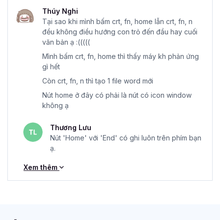
Thúy Nghi
Tại sao khi mình bấm crt, fn, home lẫn crt, fn, n
đều không điều hướng con trỏ đến đầu hay cuối
văn bản ạ :(((((
Mình bấm crt, fn, home thì thấy máy kh phản ứng
gì hết
Còn crt, fn, n thì tạo 1 file word mới
Nút home ở đây có phải là nút có icon window
không ạ
Thương Lưu
Nút 'Home' với 'End' có ghi luôn trên phím bạn
ạ.
Xem thêm