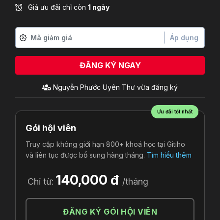
Giá ưu đãi chỉ còn
1 ngày
Áp dụng
ĐĂNG KÝ NGAY
Nguyễn Phước Uyên Thư
vừa đăng ký
Ưu đãi tốt nhất
Gói hội viên
Truy cập không giới hạn 800+ khoá học tại Gitiho
và liên tục được bổ sung hàng tháng.
Tìm hiểu thêm
140,000 đ
Chỉ từ:
/tháng
ĐĂNG KÝ GÓI HỘI VIÊN