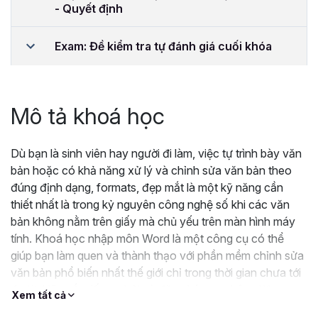
- Quyết định
Exam: Đề kiểm tra tự đánh giá cuối khóa
Mô tả khoá học
Dù bạn là sinh viên hay người đi làm, việc tự trình bày văn
bản hoặc có khả năng xử lý và chỉnh sửa văn bản theo
đúng định dạng, formats, đẹp mắt là một kỹ năng cần
thiết nhất là trong kỷ nguyên công nghệ số khi các văn
bản không nằm trên giấy mà chủ yếu trên màn hình máy
tính. Khoá học nhập môn Word là một công cụ có thể
giúp bạn làm quen và thành thạo với phần mềm chỉnh sửa
văn bản phổ biến nhất thế giới chỉ trong thời gian chưa tới
4 giờ. Hãy nắm lấy cơ hội và đăng ký ngay bây giờ!
Xem tất cả