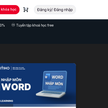
t khóa học
Đăng ký/ Đăng nhập
 70%
Tuyển tập khoá học free