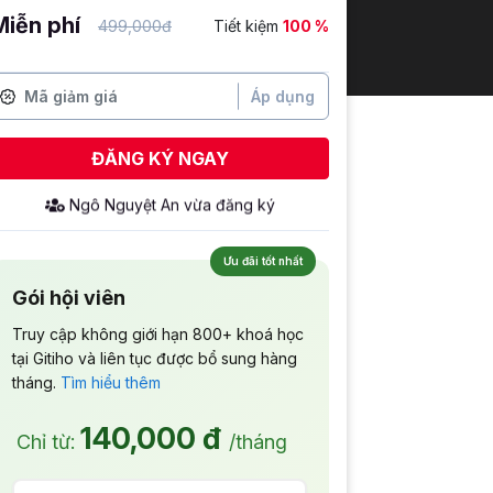
Miễn phí
499,000đ
Tiết kiệm
100 %
Áp dụng
ĐĂNG KÝ NGAY
Ưu đãi tốt nhất
Gói hội viên
Truy cập không giới hạn 800+ khoá học
tại Gitiho và liên tục được bổ sung hàng
tháng.
Tìm hiểu thêm
140,000 đ
Chỉ từ:
/tháng