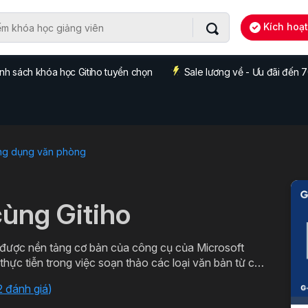
Kích hoạ
nh sách khóa học Gitiho tuyển chọn
Sale lương về - Ưu đãi đến
ng dụng văn phòng
ùng Gitiho
ược nền tảng cơ bản của công cụ của Microsoft
ác loại văn bản chuyên môn. Đăng ký ngay để học
2 đánh giá
)
o.