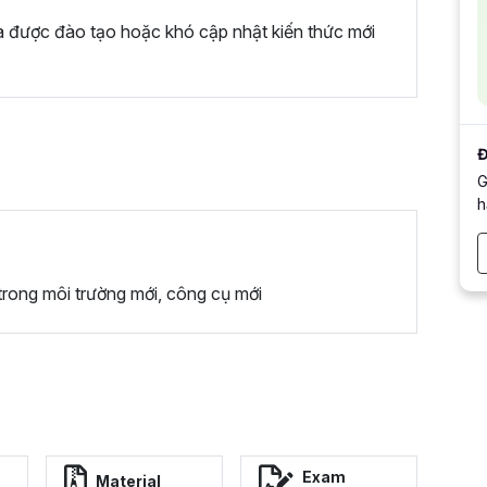
a được đào tạo hoặc khó cập nhật kiến thức mới
Đ
G
h
trong môi trường mới, công cụ mới
Exam
Material