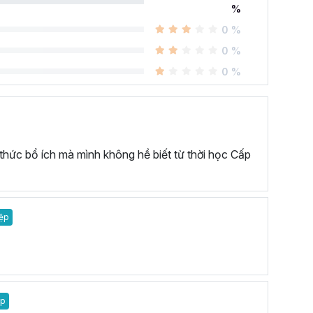
%
0 %
0 %
0 %
 thức bổ ích mà mình không hề biết từ thời học Cấp
ệp
ệp