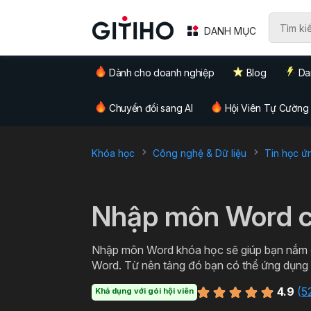
DANH MỤC
Dành cho doanh nghiệp
Blog
Da
Chuyển đổi sang AI
Hội Viên Tự Cường
Khóa học
Công nghệ & Dữ liệu
Tin học ứ
`
Nhập môn Word c
Nhập môn Word khóa học sẽ giúp bạn nắm đ
Word. Từ nên tảng đó bạn có thể ứng dụng thực tiễn trong việc soạn thảo các loại văn bản từ cơ
bản đến văn bản hành chính, thậm chí cả c
4.9
(
5
Khả dụng với gói hội viên
Word miễn phí cùng Gitiho ngay hôm nay nà