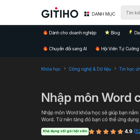
DANH MỤC
Dành cho doanh nghiệp
Blog
Da
Chuyển đổi sang AI
Hội Viên Tự Cường
Khóa học
Công nghệ & Dữ liệu
Tin học ứ
`
Nhập môn Word c
Nhập môn Word khóa học sẽ giúp bạn nắm đ
Word. Từ nên tảng đó bạn có thể ứng dụng thực tiễn trong việc soạn thảo các loại văn bản từ cơ
bản đến văn bản hành chính, thậm chí cả c
4.9
(
5
Khả dụng với gói hội viên
Word miễn phí cùng Gitiho ngay hôm nay nà