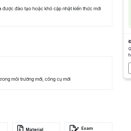
a được đào tạo hoặc khó cập nhật kiến thức mới
Đ
G
h
trong môi trường mới, công cụ mới
Exam
Material