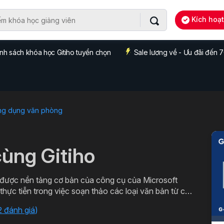
Kích hoạ
nh sách khóa học Gitiho tuyển chọn
Sale lương về - Ưu đãi đến
ng dụng văn phòng
ùng Gitiho
ược nền tảng cơ bản của công cụ của Microsoft
ác loại văn bản chuyên môn. Đăng ký ngay để học
2 đánh giá
)
o.