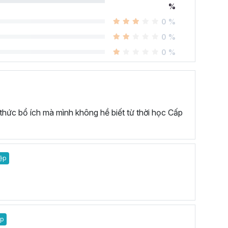
%
0 %
0 %
0 %
 thức bổ ích mà mình không hề biết từ thời học Cấp
ệp
ệp