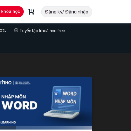
t khóa học
Đăng ký/ Đăng nhập
 70%
Tuyển tập khoá học free