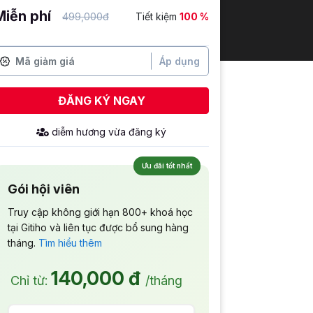
Miễn phí
499,000đ
Tiết kiệm
100 %
Áp dụng
ĐĂNG KÝ NGAY
Ưu đãi tốt nhất
Gói hội viên
Truy cập không giới hạn 800+ khoá học
tại Gitiho và liên tục được bổ sung hàng
tháng.
Tìm hiểu thêm
140,000 đ
Chỉ từ:
/tháng