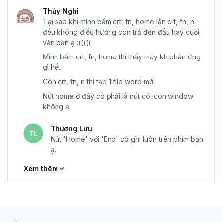
Thúy Nghi
Tại sao khi mình bấm crt, fn, home lẫn crt, fn, n
đều không điều hướng con trỏ đến đầu hay cuối
văn bản ạ :(((((
Mình bấm crt, fn, home thì thấy máy kh phản ứng
gì hết
Còn crt, fn, n thì tạo 1 file word mới
Nút home ở đây có phải là nút có icon window
không ạ
Thương Lưu
Nút 'Home' với 'End' có ghi luôn trên phím bạn
ạ.
Xem thêm