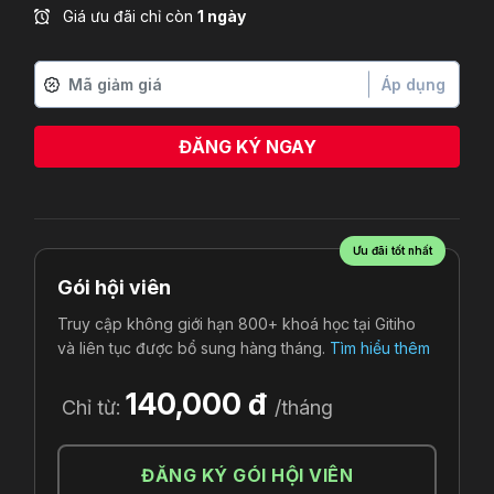
Giá ưu đãi chỉ còn
1 ngày
Áp dụng
ĐĂNG KÝ NGAY
Trần Doanh
vừa đăng ký
Ưu đãi tốt nhất
Gói hội viên
Truy cập không giới hạn 800+ khoá học tại Gitiho
và liên tục được bổ sung hàng tháng.
Tìm hiểu thêm
140,000 đ
Chỉ từ:
/tháng
ĐĂNG KÝ GÓI HỘI VIÊN