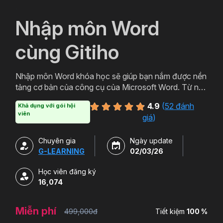
`
Nhập môn Word
cùng Gitiho
Nhập môn Word khóa học sẽ giúp bạn nắm được nền
tảng cơ bản của công cụ của Microsoft Word. Từ nên
tảng đó bạn có thể ứng dụng thực tiễn trong việc
4.9
(
52 đánh
Khả dụng với gói hội
soạn thảo các loại văn bản từ cơ bản đến văn bản
viên
giá
)
hành chính, thậm chí cả các loại văn bản chuyên
môn. Đăng ký ngay để học Word miễn phí cùng
Chuyên gia
Ngày update
Gitiho ngay hôm nay nào.
G-LEARNING
02/03/26
Học viên đăng ký
16,074
Miễn phí
499,000đ
Tiết kiệm
100 %