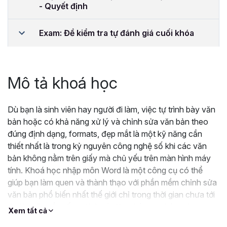
- Quyết định
Exam: Đề kiểm tra tự đánh giá cuối khóa
Mô tả khoá học
Dù bạn là sinh viên hay người đi làm, việc tự trình bày văn
bản hoặc có khả năng xử lý và chỉnh sửa văn bản theo
đúng định dạng, formats, đẹp mắt là một kỹ năng cần
thiết nhất là trong kỷ nguyên công nghệ số khi các văn
bản không nằm trên giấy mà chủ yếu trên màn hình máy
tính. Khoá học nhập môn Word là một công cụ có thể
giúp bạn làm quen và thành thạo với phần mềm chỉnh sửa
văn bản phổ biến nhất thế giới chỉ trong thời gian chưa tới
4 giờ. Hãy nắm lấy cơ hội và đăng ký ngay bây giờ!
Xem tất cả