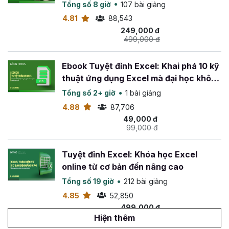
Tổng số 8 giờ
107 bài giảng
4.81
88,543
249,000 đ
499,000 đ
Ebook Tuyệt đỉnh Excel: Khai phá 10 kỹ
thuật ứng dụng Excel mà đại học không
dạy bạn
Tổng số 2+ giờ
1 bài giảng
4.88
87,706
49,000 đ
99,000 đ
Tuyệt đỉnh Excel: Khóa học Excel
online từ cơ bản đến nâng cao
Tổng số 19 giờ
212 bài giảng
4.85
52,850
499,000 đ
799,000 đ
Hiện thêm