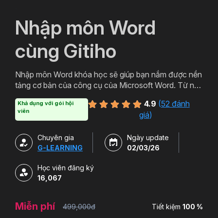
`
Nhập môn Word
cùng Gitiho
Nhập môn Word khóa học sẽ giúp bạn nắm được nền
tảng cơ bản của công cụ của Microsoft Word. Từ nên
tảng đó bạn có thể ứng dụng thực tiễn trong việc
4.9
(
52 đánh
Khả dụng với gói hội
soạn thảo các loại văn bản từ cơ bản đến văn bản
viên
giá
)
hành chính, thậm chí cả các loại văn bản chuyên
môn. Đăng ký ngay để học Word miễn phí cùng
Chuyên gia
Ngày update
Gitiho ngay hôm nay nào.
G-LEARNING
02/03/26
Học viên đăng ký
16,067
Miễn phí
499,000đ
Tiết kiệm
100 %