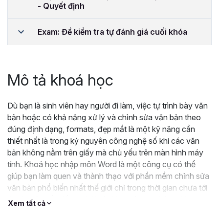
- Quyết định
Exam: Đề kiểm tra tự đánh giá cuối khóa
Mô tả khoá học
Dù bạn là sinh viên hay người đi làm, việc tự trình bày văn
bản hoặc có khả năng xử lý và chỉnh sửa văn bản theo
đúng định dạng, formats, đẹp mắt là một kỹ năng cần
thiết nhất là trong kỷ nguyên công nghệ số khi các văn
bản không nằm trên giấy mà chủ yếu trên màn hình máy
tính. Khoá học nhập môn Word là một công cụ có thể
giúp bạn làm quen và thành thạo với phần mềm chỉnh sửa
văn bản phổ biến nhất thế giới chỉ trong thời gian chưa tới
4 giờ. Hãy nắm lấy cơ hội và đăng ký ngay bây giờ!
Xem tất cả