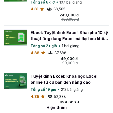
Tổng số 8 giờ
107 bài giảng
4.81
88,505
249,000 đ
499,000 đ
Ebook Tuyệt đỉnh Excel: Khai phá 10 kỹ
thuật ứng dụng Excel mà đại học không
dạy bạn
Tổng số 2+ giờ
1 bài giảng
4.88
87,688
49,000 đ
99,000 đ
Tuyệt đỉnh Excel: Khóa học Excel
online từ cơ bản đến nâng cao
Tổng số 19 giờ
212 bài giảng
4.85
52,838
499,000 đ
799,000 đ
Hiện thêm