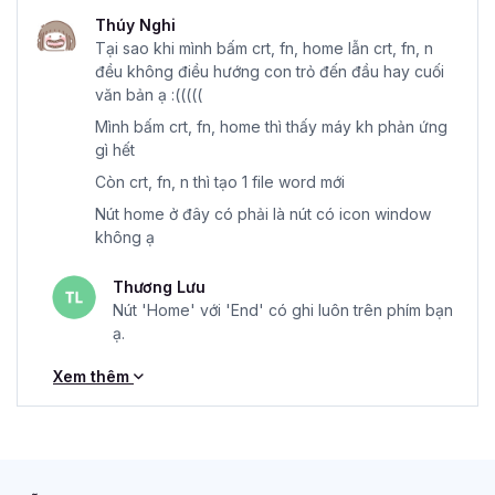
Thúy Nghi
Tại sao khi mình bấm crt, fn, home lẫn crt, fn, n
đều không điều hướng con trỏ đến đầu hay cuối
văn bản ạ :(((((
Mình bấm crt, fn, home thì thấy máy kh phản ứng
gì hết
Còn crt, fn, n thì tạo 1 file word mới
Nút home ở đây có phải là nút có icon window
không ạ
Thương Lưu
Nút 'Home' với 'End' có ghi luôn trên phím bạn
ạ.
Xem thêm