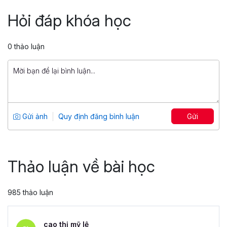
ChatGPT
Hỏi đáp khóa học
Tổng số 3 giờ
30 bài giảng
5
98
0 thảo luận
499,000 đ
1,500,000 đ
Ứng dụng toàn diện trong marketing và
công việc với ChatGPT
Tổng số 2 giờ
18 bài giảng
Gửi ảnh
Quy định đăng bình luận
Gửi
0
69
299,000 đ
1,500,000 đ
Thảo luận về bài học
985 thảo luận
cao thị mỹ lệ