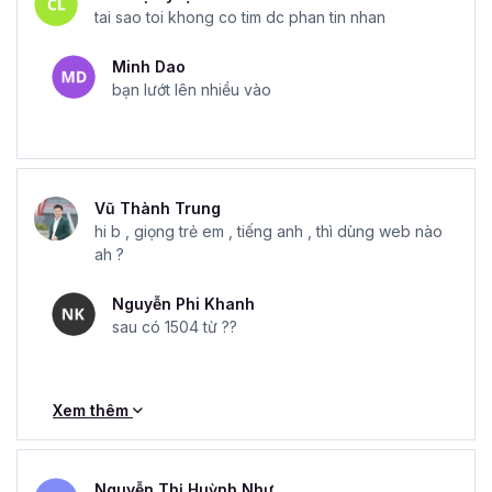
tai sao toi khong co tim dc phan tin nhan
Minh Dao
bạn lướt lên nhiều vào
Vũ Thành Trung
hi b , giọng trẻ em , tiếng anh , thì dùng web nào
ah ?
Nguyễn Phi Khanh
sau có 1504 từ ??
Xem thêm
Nguyễn Thị Huỳnh Như