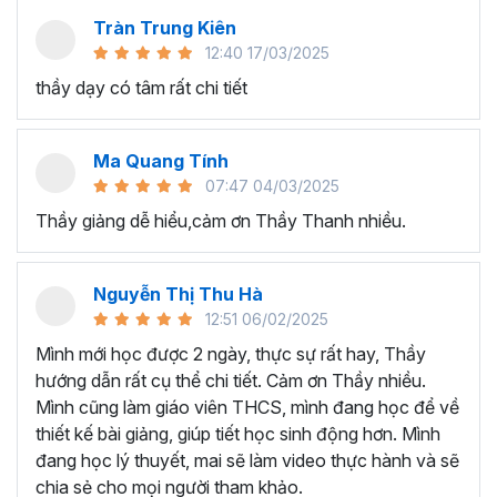
Làm chủ các công cụ AI để tạo nội dung video và
Tràn Trung Kiên
âm thanh ấn tượng cho các dự án cá nhân, quảng
12:40 17/03/2025
cáo kinh doanh hoặc chiến dịch truyền thông xã hội.
thầy dạy có tâm rất chi tiết
Biết cách tối ưu hóa nội dung của bạn cho nhiều
nền tảng khác nhau để tiếp cận và thu hút nhiều đối
tượng hơn.
Ma Quang Tính
Nắm được phương pháp tìm kiếm nguồn tài nguyên
07:47 04/03/2025
hình ảnh, âm thanh và video để sáng tạo video AI
Thầy giảng dễ hiểu,cảm ơn Thầy Thanh nhiều.
cho riêng mình.
Biết cách tạo các câu lệnh cho AI chuẩn để tạo kết
quả đúng như mong muốn.
Nguyễn Thị Thu Hà
Làm cho video của bạn trở nên sống động bằng
12:51 06/02/2025
giọng nói tự nhiên và hấp dẫn bằng công nghệ
Mình mới học được 2 ngày, thực sự rất hay, Thầy
chuyển văn bản thành giọng nói miễn phí.
hướng dẫn rất cụ thể chi tiết. Cảm ơn Thầy nhiều.
Thành thạo thực hành
tạo video bằng AI
đa dạng
Mình cũng làm giáo viên THCS, mình đang học để về
như video mở đầu, video thông nghiệp, video hoạt
thiết kế bài giảng, giúp tiết học sinh động hơn. Mình
hình, video quảng cáo, video tua nhanh 1 - 100
đang học lý thuyết, mai sẽ làm video thực hành và sẽ
tuổi,...
chia sẻ cho mọi người tham khảo.