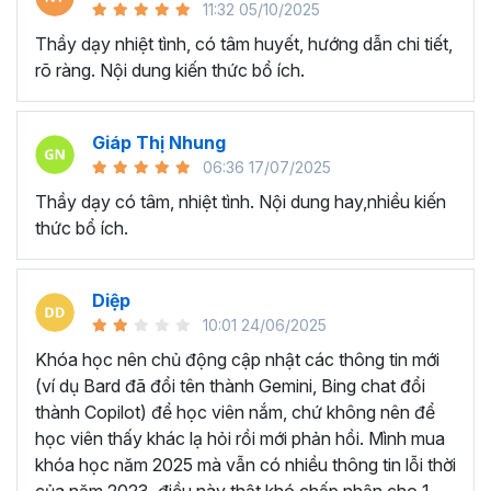
11:32 05/10/2025
cách chuyên nghiệp và sinh động, đặc biệt là quá trình ôn
tập bài cho học viên.
Thầy dạy nhiệt tình, có tâm huyết, hướng dẫn chi tiết,
rõ ràng. Nội dung kiến thức bổ ích.
► Giúp nhà sáng tạo có thể tạo ra những video triệu view
và video xu hướng.
► Giúp bất kỳ ai đang muốn sáng tạo video bằng trí tuệ
Giáp Thị Nhung
nhân tạo nhưng không có nhiều thời gian và chưa biết bắt
06:36 17/07/2025
đầu từ đâu.
Thầy dạy có tâm, nhiệt tình. Nội dung hay,nhiều kiến
Khoá học đầy tâm huyết này sẽ giúp bạn khám phá sức
thức bổ ích.
mạnh AI, biến ý tưởng thành video ấn tượng chỉ trong vài
phút với quy trình 6 bước chuyên nghiệp!
Diệp
Tại sao bạn nên chọn khóa
10:01 24/06/2025
học tạo video AI tại Gitiho?
Khóa học nên chủ động cập nhật các thông tin mới
(ví dụ Bard đã đổi tên thành Gemini, Bing chat đổi
Gitiho tự hào khi là một trong những công ty giáo dục đầu
thành Copilot) để học viên nắm, chứ không nên để
tiên tại Việt Nam kết hợp với chuyên gia
Lương Minh
học viên thấy khác lạ hỏi rồi mới phản hồi. Mình mua
Thanh
cho ra đời khóa học làm video bằng AI online trực
khóa học năm 2025 mà vẫn có nhiều thông tin lỗi thời
quan, hấp dẫn.