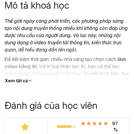
Mô tả khoá học
Thế giới ngày càng phát triển, các phương pháp sáng
tạo nội dung truyền thống nhiều khi không còn đáp ứng
được nhu cầu của người dùng. Và lúc này, những nội
dung dạng ở video truyền tải thông tin, kiến thức trực
quan, dễ hiểu đang dần lên ngôi.
Để tiết kiệm thời gian, nhiều nhà sáng tạo chọn cách
làm
video bằng AI
. Với trí tuệ nhân tạo AI, bạn có thể tạo
video nhanh chóng trong 1 nốt nhạc từ
viết kịch bản, tạo
hình ảnh, video công nghệ AI,
...
Xem tất cả
Nếu bạn đang muốn sáng tạo những video thu hút và sở
hữu những video xu hướng, Gitiho xin giới thiệu tới bạn
Đánh giá của học viên
khóa học
Tuyệt đỉnh sản xuất Video bằng công nghệ
AI
dành cho người mới bắt đầu.
97
%