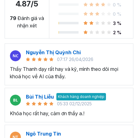
4.87/5
0 %
0 %
79
Đánh giá và
3 %
nhận xét
2 %
Nguyễn Thị Quỳnh Chi
07:17 26/04/2026
Khóa học làm video bằng AI
Thầy Thanh dạy rất hay và kỹ, mình theo dõi mọi
khoá học về AI của thầy.
dành cho ai?
► Giúp marketer, người kinh doanh sáng tạo nội dung
Bùi Thị Liễu
Khách hàng doanh nghiệp
(content) bán hàng, làm thương hiệu cá nhân, quảng
05:33 02/12/2025
cáo…
Khóa học rất hay, cảm ơn thầy a.!
► Giúp người làm việc trong môi trường công sở thực hiện
Video trực quan để follow quy trình, dự án của phòng ban.
Ngô Trung Tín
► Giúp giảng viên, giáo viên số hoá những bài giảng một