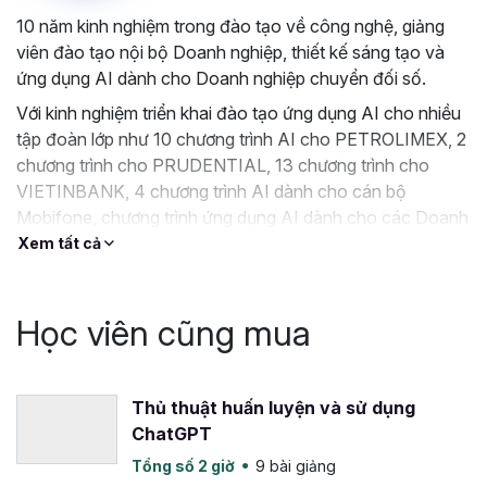
Sự khác biệt khi học tập tại
10 năm kinh nghiệm trong đào tạo về công nghệ, giảng
Gitiho
viên đào tạo nội bộ Doanh nghiệp, thiết kế sáng tạo và
ứng dụng AI dành cho Doanh nghiệp chuyển đối số.
Lộ trình học bài bản và linh hoạt
: Gitiho cung cấp
Với kinh nghiệm triển khai đào tạo ứng dụng AI cho nhiều
cho bạn lộ trình học thiết kế video chi tiết và có cấu
tập đoàn lớp như 10 chương trình AI cho PETROLIMEX, 2
trúc, bạn có thể học linh hoạt theo nhu cầu và tốc
chương trình cho PRUDENTIAL, 13 chương trình cho
độ cá nhân, đảm bảo kiến thức được tiếp thu một
VIETINBANK, 4 chương trình AI dành cho cán bộ
cách tốt nhất.
Mobifone, chương trình ứng dụng AI dành cho các Doanh
Kiến thức thực tế và áp dụng ngay trong công
nghiệp như NSN, VTC Online, Nice98s, Ủy Ban Nhân Dân
Xem tất cả
việc:
Chương trình học tập tập trung vào kiến thức
tỉnh Bạc Liêu,….
thực tiễn, học viên có thể thực hành ngay sau khi
hoàn thành từng chương học.
Học viên cũng mua
Hỗ trợ nhanh chóng và chuyên sâu
: giảng viên
Lương Minh Thanh luôn sẵn sàng hỗ trợ giải đáp các
thắc mắc của học viên trong vòng 24 giờ và trực
Thủ thuật huấn luyện và sử dụng
tiếp giải đáp thắc mắc trong thời gian làm việc, để
ChatGPT
không bị trì hoãn trong quá trình học làm video bằng
AI của mình.
Tổng số 2 giờ
9 bài giảng