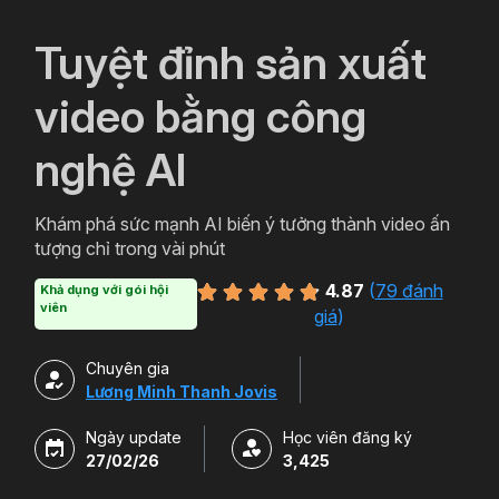
`
Tuyệt đỉnh sản xuất
video bằng công
nghệ AI
Khám phá sức mạnh AI biến ý tưởng thành video ấn
tượng chỉ trong vài phút
4.87
(
79 đánh
Khả dụng với gói hội
viên
giá
)
Chuyên gia
Lương Minh Thanh Jovis
Ngày update
Học viên đăng ký
27/02/26
3,425