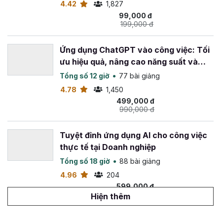
Nội dung khóa học làm video bằng AI được cập
4.42
1,827
nhật thường xuyên
: để đảm bảo học viên luôn
99,000 đ
được tiếp cận với những thông tin mới nhất, xu
199,000 đ
hướng tiến triển công nghệ mới nhất của ngành AI.
Ứng dụng ChatGPT vào công việc: Tối
Còn chần chờ gì nữa mà không đăng ký khóa học
Tuyệt
ưu hiệu quả, nâng cao năng suất và
đỉnh sản xuất Video bằng công nghệ AI
tại Gitiho để
sáng tạo
Tổng số 12 giờ
77 bài giảng
bắt đầu sáng tạo những video chất lượng, độc đáo và thu
4.78
1,450
hút ngay bây giờ!
499,000 đ
990,000 đ
Tuyệt đỉnh ứng dụng AI cho công việc
thực tế tại Doanh nghiệp
Tổng số 18 giờ
88 bài giảng
4.96
204
599,000 đ
1,099,000 đ
Hiện thêm
Viết content marketing đỉnh cao với