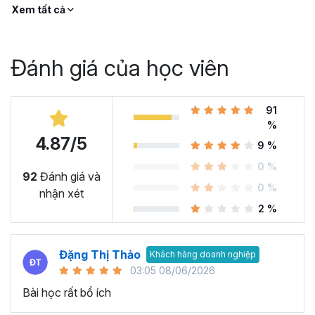
Xem tất cả
Khóa học miễn phí cho người mới bắt đầu, trải nghiệm
phương pháp và học tập hiệu quả đến từ Gitiho.
Đánh giá của học viên
91
%
4.87/5
9 %
0 %
92
Đánh giá và
0 %
nhận xét
2 %
Đặng Thị Thảo
Khách hàng doanh nghiệp
03:05 08/06/2026
Bài học rất bổ ích