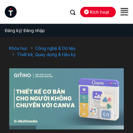
Kích hoạt
Đăng ký/ Đăng nhập
Khóa học
Công nghệ & Dữ liệu
Thiết kế, Quay dựng & Hậu kỳ