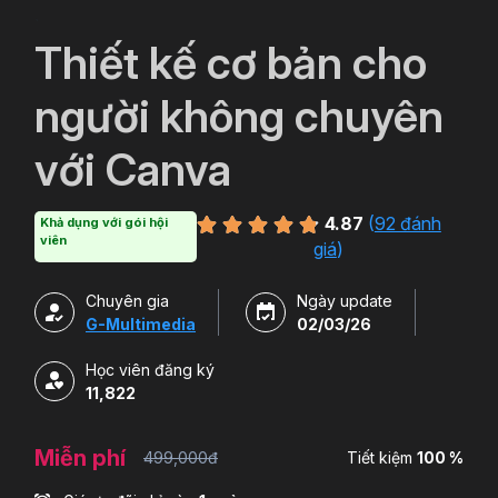
`
Thiết kế cơ bản cho
người không chuyên
với Canva
4.87
(
92 đánh
Khả dụng với gói hội
viên
giá
)
Chuyên gia
Ngày update
G-Multimedia
02/03/26
Học viên đăng ký
11,822
Miễn phí
499,000đ
Tiết kiệm
100 %