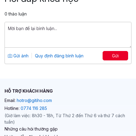
Tổng số 22 giờ
96 bài giảng
4.87
2,707
0 thảo luận
599,000 đ
1,899,000 đ
Tuyệt đỉnh AutoCAD: trọn bộ AutoCAD
từ cơ bản đến nâng cao
Tổng số 17 giờ
53 bài giảng
Gửi ảnh
Quy định đăng bình luận
Gửi
4.91
2,291
499,000 đ
799,000 đ
HỖ TRỢ KHÁCH HÀNG
Email:
hotro@gitiho.com
Hotline:
0774 116 285
(Giờ làm việc: 8h30 - 18h, Từ Thứ 2 đến Thứ 6 và thứ 7 cách
tuần)
Những câu hỏi thường gặp