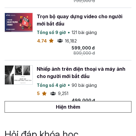
799,000 đ
Trọn bộ quay dựng video cho người
mới bắt đầu
Tổng số 9 giờ
121 bài giảng
4.74
16,182
599,000 đ
899,000 đ
Nhiếp ảnh trên điện thoại và máy ảnh
cho người mới bắt đầu
Tổng số 4 giờ
90 bài giảng
5
9,251
499,000 đ
699,000 đ
Hiện thêm
Tuyệt đỉnh sản xuất video bằng công
nghệ AI
Hỏi đáp khóa học