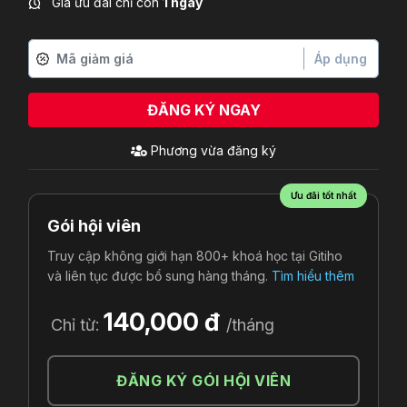
Giá ưu đãi chỉ còn
1 ngày
Áp dụng
ĐĂNG KÝ NGAY
Phương
vừa đăng ký
Ưu đãi tốt nhất
Gói hội viên
Truy cập không giới hạn 800+ khoá học tại Gitiho
và liên tục được bổ sung hàng tháng.
Tìm hiểu thêm
140,000 đ
Chỉ từ:
/tháng
ĐĂNG KÝ GÓI HỘI VIÊN