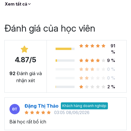
Xem tất cả
Khóa học miễn phí cho người mới bắt đầu, trải nghiệm
phương pháp và học tập hiệu quả đến từ Gitiho.
Đánh giá của học viên
91
%
4.87/5
9 %
0 %
92
Đánh giá và
0 %
nhận xét
2 %
Đặng Thị Thảo
Khách hàng doanh nghiệp
03:05 08/06/2026
Bài học rất bổ ích