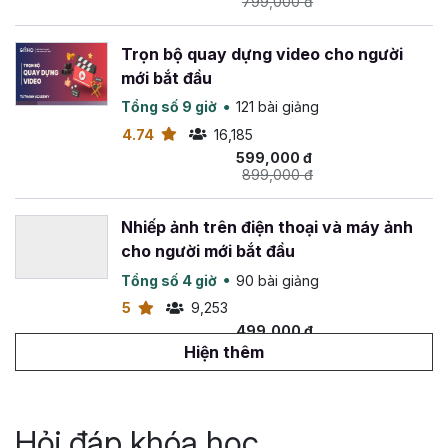
799,000 đ
Trọn bộ quay dựng video cho người
mới bắt đầu
Tổng số 9 giờ
121 bài giảng
4.74
16,185
599,000 đ
899,000 đ
Nhiếp ảnh trên điện thoại và máy ảnh
cho người mới bắt đầu
Tổng số 4 giờ
90 bài giảng
5
9,253
499,000 đ
699,000 đ
Hiện thêm
Tuyệt đỉnh sản xuất video bằng công
nghệ AI
Hỏi đáp khóa học