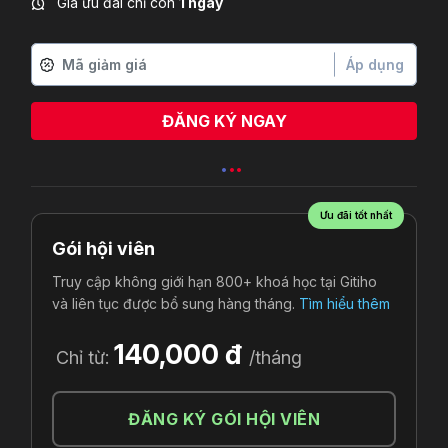
Giá ưu đãi chỉ còn
1 ngày
Áp dụng
ĐĂNG KÝ NGAY
Ưu đãi tốt nhất
Gói hội viên
Truy cập không giới hạn 800+ khoá học tại Gitiho
và liên tục được bổ sung hàng tháng.
Tìm hiểu thêm
140,000 đ
Chỉ từ:
/tháng
ĐĂNG KÝ GÓI HỘI VIÊN