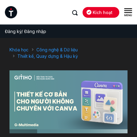
Kích hoạt
Đăng ký/ Đăng nhập
Khóa học
Công nghệ & Dữ liệu
Thiết kế, Quay dựng & Hậu kỳ