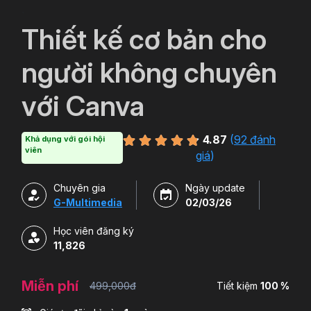
`
Thiết kế cơ bản cho
người không chuyên
với Canva
4.87
(
92 đánh
Khả dụng với gói hội
viên
giá
)
Chuyên gia
Ngày update
G-Multimedia
02/03/26
Học viên đăng ký
11,826
Miễn phí
499,000đ
Tiết kiệm
100 %