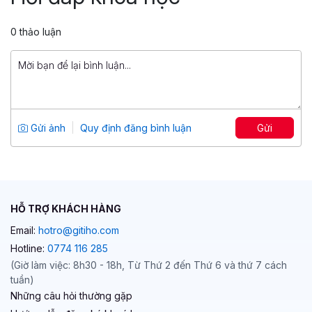
Tổng số 22 giờ
96 bài giảng
4.87
2,709
0 thảo luận
599,000 đ
1,899,000 đ
Tuyệt đỉnh AutoCAD: trọn bộ AutoCAD
từ cơ bản đến nâng cao
Tổng số 17 giờ
53 bài giảng
Gửi ảnh
Quy định đăng bình luận
Gửi
4.91
2,291
499,000 đ
799,000 đ
HỖ TRỢ KHÁCH HÀNG
Email:
hotro@gitiho.com
Hotline:
0774 116 285
(Giờ làm việc: 8h30 - 18h, Từ Thứ 2 đến Thứ 6 và thứ 7 cách
tuần)
Những câu hỏi thường gặp