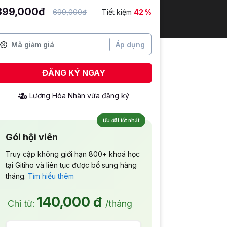
399,000đ
699,000đ
Tiết kiệm
42 %
Áp dụng
ĐĂNG KÝ NGAY
Lương Hòa Nhân
vừa đăng ký
Ưu đãi tốt nhất
Gói hội viên
Truy cập không giới hạn 800+ khoá học
tại Gitiho và liên tục được bổ sung hàng
tháng.
Tìm hiểu thêm
140,000 đ
Chỉ từ:
/tháng