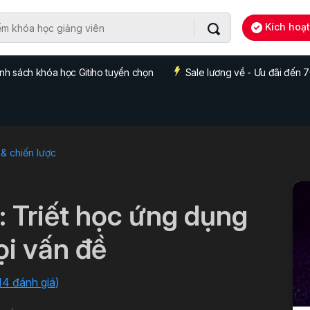
Kích hoạ
nh sách khóa học Gitiho tuyển chọn
Sale lương về - Ưu đãi đến
& chiến lược
e: Triết học ứng dụng
ọi vấn đề
14 đánh giá
)