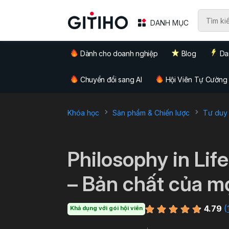
DANH MỤC
Dành cho doanh nghiệp
Blog
Da
Chuyển đổi sang AI
Hội Viên Tự Cường
Khóa học
Sản phẩm & Chiến lược
Tư duy 
`
Philosophy in Lif
– Bản chất của m
4.79
(
Khả dụng với gói hội viên