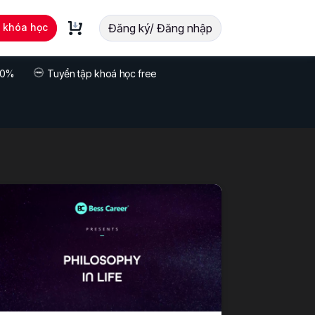
t khóa học
Đăng ký/ Đăng nhập
 70%
Tuyển tập khoá học free