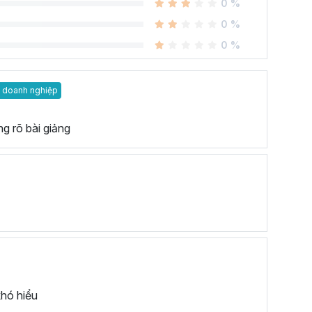
0 %
0 %
0 %
 doanh nghiệp
g rõ bài giảng
khó hiểu