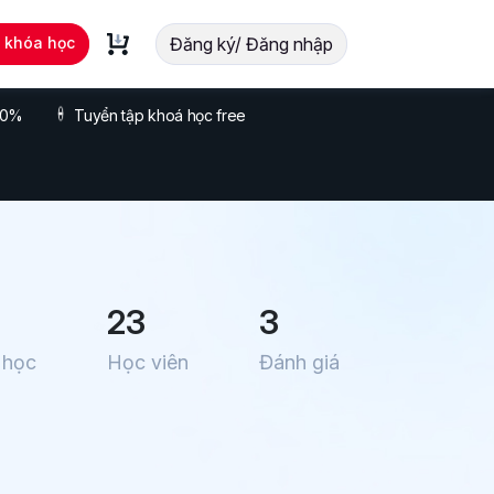
t khóa học
Đăng ký/ Đăng nhập
 70%
Tuyển tập khoá học free
23
3
 học
Học viên
Đánh giá