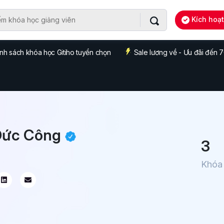
Kích hoạ
nh sách khóa học Gitiho tuyển chọn
Sale lương về - Ưu đãi đến
Đức Công
3
Khóa