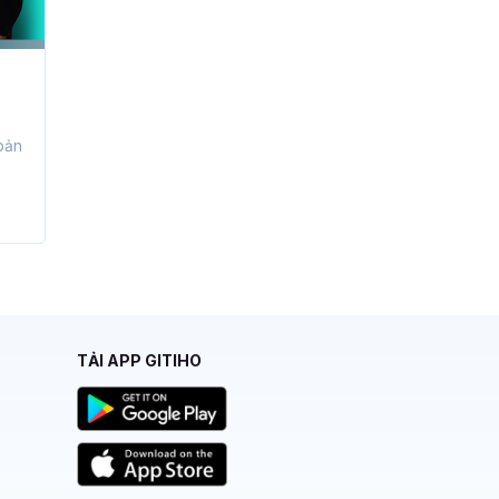
bản
TẢI APP GITIHO