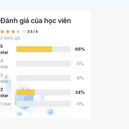
Đánh giá của học viên
3.5 / 5
3 đánh giá
5
66%
star
4
0%
star
3
0%
star
2
34%
star
1 star
0%