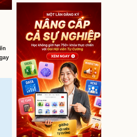
iến
ngay