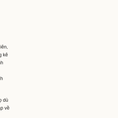
iên,
g kê
nh
nh
ọ dù
ập về