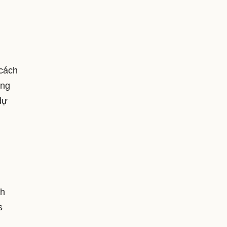
 cách
ộng
dự
nh
s