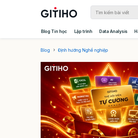
Blog Tin học
Lập trình
Data Analysis
H
Câu chuyện khách hàng
Ebook - Template 
Blog
Định hướng Nghề nghiệp