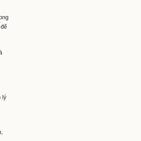
rong
 để
à
 lý
n,