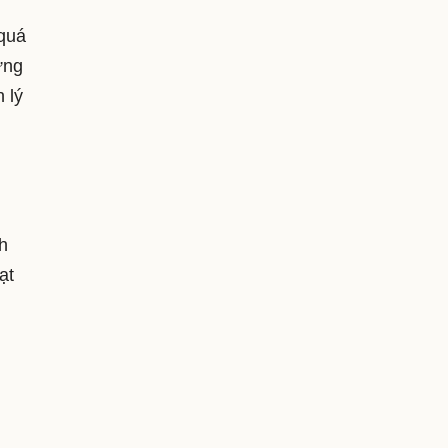
 quá
ững
 lý
h
ạt