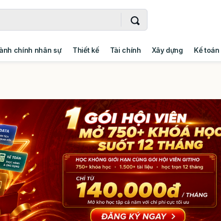
ành chính nhân sự
Thiết kế
Tài chính
Xây dựng
Kế toán
- Addin
Ngoại ngữ