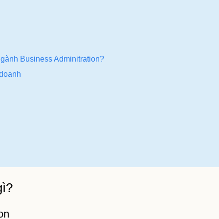
 ngành Business Adminitration?
h doanh
gì?
on