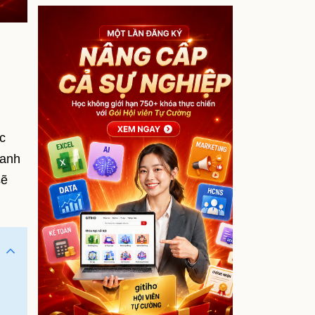
c
oanh
sẽ