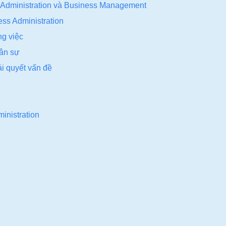
 Administration và Business Management
ss Administration
ng việc
hân sự
ải quyết vấn đề
inistration