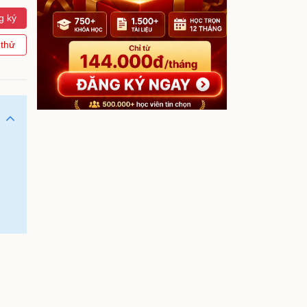
g ký
 thử