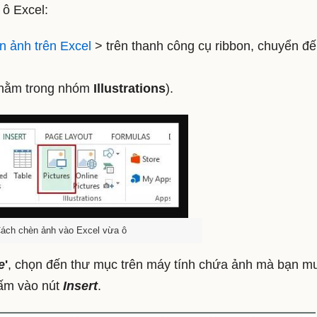
ô Excel:
n ảnh trên Excel
> trên thanh công cụ ribbon, chuyển đ
nằm trong nhóm
Illustrations
).
ách chèn ảnh vào Excel vừa ô
e
'
, chọn đến thư mục trên máy tính chứa ảnh mà bạn m
bấm vào nút
Insert
.