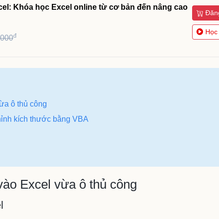
cel: Khóa học Excel online từ cơ bản đến nâng cao
Đăn
Học
đ
,000
ừa ô thủ công
hỉnh kích thước bằng VBA
ào Excel vừa ô thủ công
l