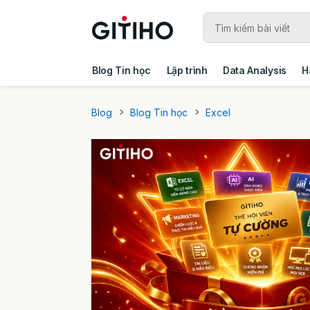
Blog Tin học
Lập trình
Data Analysis
H
Câu chuyện khách hàng
Ebook - Template 
Blog
Blog Tin học
Excel