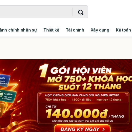
ành chính nhân sự
Thiết kế
Tài chính
Xây dựng
Kế toán
- Addin
Ngoại ngữ