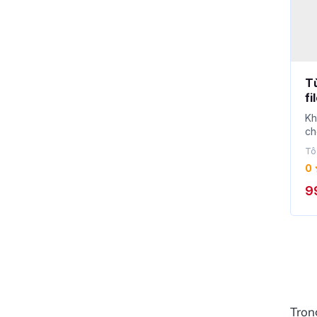
T
fi
G
Kh
ch
ch
Tô
0
9
Tron