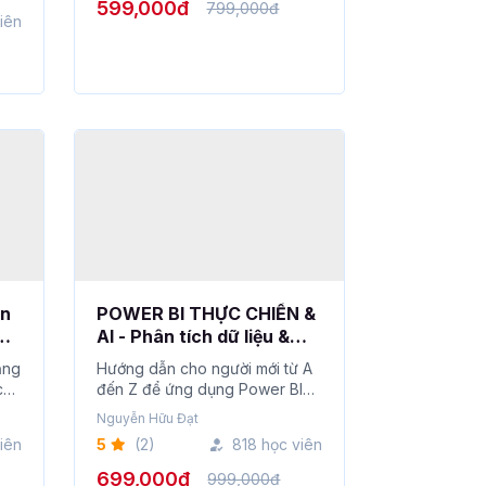
599,000đ
799,000đ
iên
ản
POWER BI THỰC CHIẾN &
AI - Phân tích dữ liệu &
xây dựng báo cáo 2026
ảng
Hướng dẫn cho người mới từ A
c
đến Z để ứng dụng Power BI
trong phân ...
Nguyễn Hữu Đạt
iên
5
(2)
818 học viên
699,000đ
999,000đ