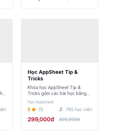
Học AppSheet Tip &
Tricks
Khóa học AppSheet Tip &
nh
Tricks gồm các bài học bằng
video miễn phí, những...
Học Appsheet
iên
5
(1)
785 học viên
299,000đ
499,000đ