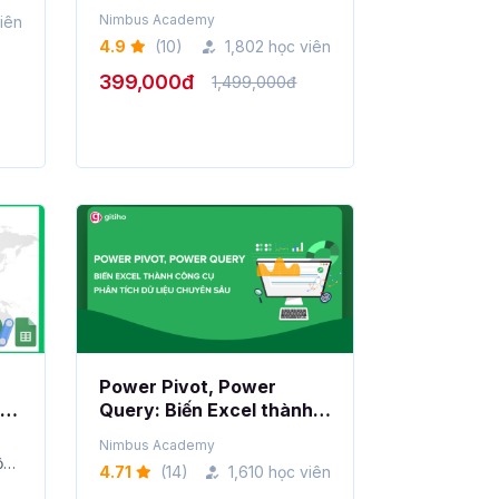
chuyên bi�...
Nimbus Academy
iên
4.9
(10)
1,802 học viên
399,000đ
1,499,000đ
Power Pivot, Power
Query: Biến Excel thành
công cụ Phân tích dữ liệu
Nimbus Academy
chuyên sâu
ộng
4.71
(14)
1,610 học viên