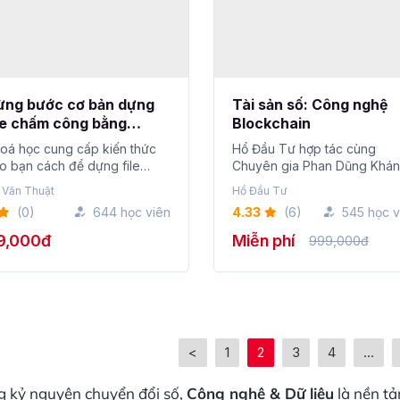
ừng bước cơ bản dựng
Tài sản số: Công nghệ
le chấm công bằng
Blockchain
oogle Sheets
oá học cung cấp kiến thức
Hổ Đầu Tư hợp tác cùng
o bạn cách để dựng file
Chuyên gia Phan Dũng Khá
ấm công bằng...
trong series Tài sản s�...
 Văn Thuật
Hổ Đầu Tư
(0)
644 học viên
4.33
(6)
545 học v
9,000đ
Miễn phí
999,000đ
<
1
2
3
4
...
g kỷ nguyên chuyển đổi số,
Công nghệ & Dữ liệu
là nền tả