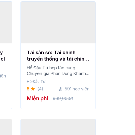
uy
Tài sản số: Tài chính
cel
truyền thống và tài chính
số
Hổ Đầu Tư hợp tác cùng
Chuyên gia Phan Dũng Khánh
iên
trong series Tài sản s�...
Hổ Đầu Tư
5
(4)
591 học viên
Miễn phí
999,000đ