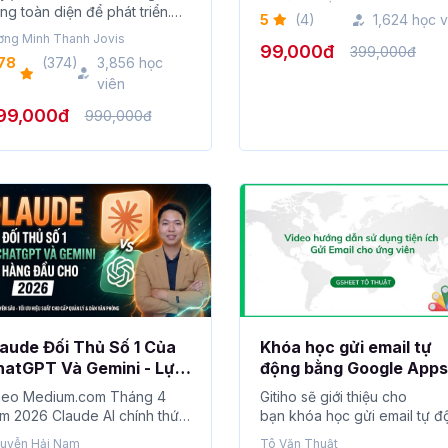
 sáng tạo
Z
ng toàn diện để phát triển.
5
(4)
1,624 học v
y là khóa h...
ơng Minh Thanh Jovis
99,000đ
399,000đ
78
(374)
3,856 học
viên
99,000đ
990,000đ
aude Đối Thủ Số 1 Của
Khóa học gửi email tự
hatGPT Và Gemini - Lựa
động bằng Google Apps
họn Hàng Đầu Cho Dân
Script từ A-Z
eo Medium.com Tháng 4
Gitiho sẽ giới thiệu cho
ăn Phòng 2026
m 2026 Claude AI chính thức
bạn khóa học gửi email tự đ
ợt ChatGPT về doanh thu ...
bằng Google A...
uyễn Hải Nam
Tô Văn Thuật