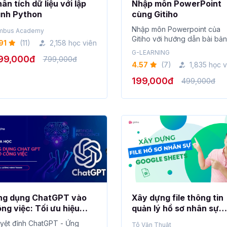
ân tích dữ liệu với lập
Nhập môn PowerPoint
ình Python
cùng Gitiho
Nhập môn Powerpoint của
mbus Academy
Gitiho với hướng dẫn bài bản
91
(11)
2,158 học viên
nhất giúp bạn nâ...
G-LEARNING
99,000đ
799,000đ
4.57
(7)
1,835 học v
199,000đ
499,000đ
ng dụng ChatGPT vào
Xây dựng file thông tin
ng việc: Tối ưu hiệu
quản lý hồ sơ nhân sự
ả, nâng cao năng suất
bằng Google Sheets từ 
yệt đỉnh ChatGPT - Ứng
Tô Văn Thuật