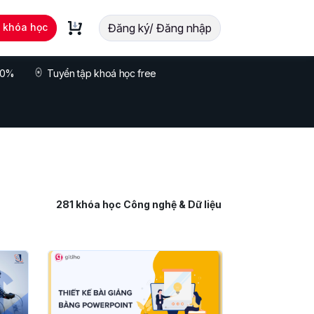
t khóa học
Đăng ký/ Đăng nhập
 70%
Tuyển tập khoá học free
281
khóa học Công nghệ & Dữ liệu