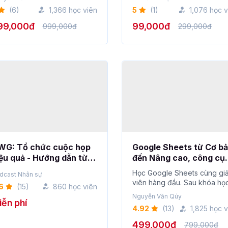
(6)
1,366 học viên
5
(1)
1,076 học v
99,000đ
99,000đ
999,000đ
299,000đ
WG: Tổ chức cuộc họp
Google Sheets từ Cơ b
ệu quả - Hướng dẫn từ
đến Nâng cao, công cụ
-Z
thay thế Excel
Học Google Sheets cùng gi
dcast Nhân sự
viên hàng đầu. Sau khóa họ
6
(15)
860 học viên
này bạn sẽ thà...
Nguyễn Văn Qúy
ễn phí
4.92
(13)
1,825 học v
499,000đ
799,000đ