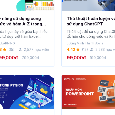
ỹ năng sử dụng công
Thủ thuật huấn luyện v
ức và hàm A-Z trong
sử dụng ChatGPT
xcel
óa học này sẽ giúp bạn hiểu
Thủ thuật để sử dụng Chat
u tư duy viết hàm Excel
tốt hơn cho công việc và Kin
uẩn và giúp ...
doanh...
LEARNING
Lương Minh Thanh Jovis
8
(15)
2,577 học viên
4.42
(12)
2,233 học v
99,000đ
99,000đ
799,000đ
199,000đ