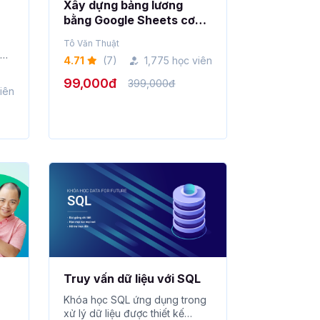
Xây dựng bảng lương
bằng Google Sheets cơ
bản từ A-Z
Tô Văn Thuật
4.71
(7)
1,775 học viên
99,000đ
399,000đ
iên
Truy vấn dữ liệu với SQL
Khóa học SQL ứng dụng trong
A-
xử lý dữ liệu được thiết kế