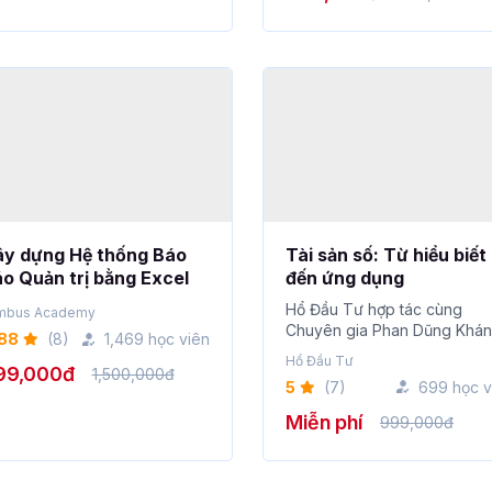
ây dựng Hệ thống Báo
Tài sản số: Từ hiểu biết
o Quản trị bằng Excel
đến ứng dụng
Hổ Đầu Tư hợp tác cùng
mbus Academy
Chuyên gia Phan Dũng Khá
88
(8)
1,469 học viên
trong series Tài sản s�...
Hổ Đầu Tư
99,000đ
1,500,000đ
5
(7)
699 học v
Miễn phí
999,000đ