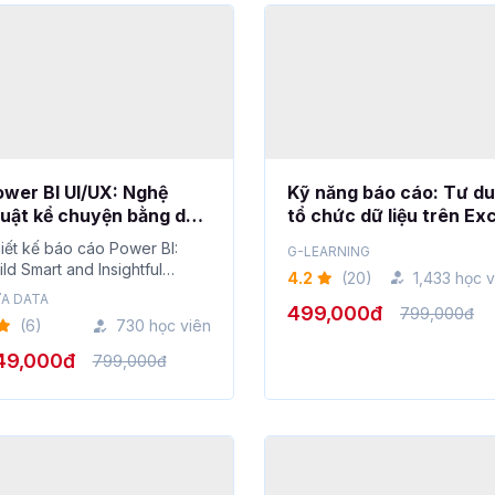
wer BI UI/UX: Nghệ
Kỹ năng báo cáo: Tư d
uật kể chuyện bằng dữ
tổ chức dữ liệu trên Ex
ệu
iết kế báo cáo Power BI:
G-LEARNING
ild Smart and Insightful
4.2
(20)
1,433 học v
shboards...
A DATA
499,000đ
799,000đ
(6)
730 học viên
49,000đ
799,000đ