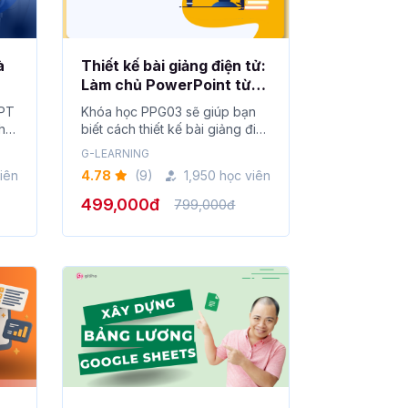
à
Thiết kế bài giảng điện tử:
Làm chủ PowerPoint từ
A-Z
GPT
Khóa học PPG03 sẽ giúp bạn
h
biết cách thiết kế bài giảng điện
tử đ�...
G-LEARNING
iên
4.78
(9)
1,950 học viên
499,000đ
799,000đ