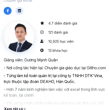
Chuyên gia excel
4.7 điểm đánh giá
121 đánh giá
10,925 học viên
13 khóa học
Giảng viên: Dương Mạnh Quân
- Nơi công tác hiện tại: Chuyên gia giáo dục tại Gitiho.com
- Từng làm kế toán quản trị tại công ty TNHH DTK'Vina,
trực thuộc tập đoàn DEAHO, Hàn Quốc.
- Hơn 7 năm kinh nghiệm làm việc với excel trong lĩnh vực
kế toán, tài chính
- Xây dựng nhiều phần mềm excel trong các lĩnh vực: Kế
toán kho, kế toán công nợ, kế toán tiền lương... trong
Xem tất cả