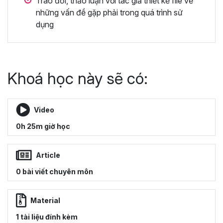
Trao đổi, thảo luận với tác giả thiết kế file về
những vấn đề gặp phải trong quá trình sử
dụng
Khoá học này sẽ có:
Video
0h 25m giờ học
Article
0 bài viết chuyên môn
Material
1 tài liệu đính kèm