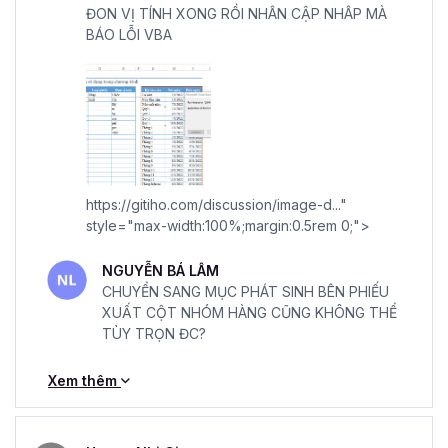
ĐON VỊ TÍNH XONG RỒI NHÂN CẬP NHÂP MÀ
BÁO LỖI VBA
https://gitiho.com/discussion/image-d..."
style="max-width:100%;margin:0.5rem 0;">
NGUYỄN BÁ LÂM
CHUYỂN SANG MỤC PHÁT SINH BÊN PHIẾU
XUẤT CỘT NHÓM HÀNG CŨNG KHÔNG THỂ
TÙY TRỌN ĐC?
Xem thêm