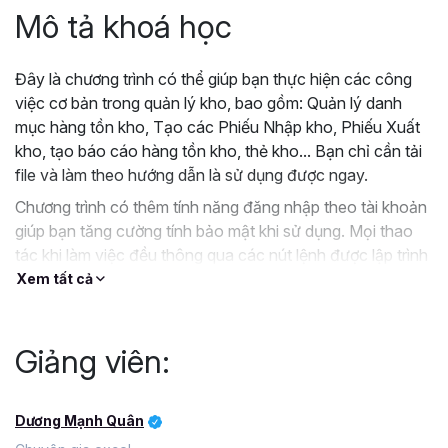
Mô tả khoá học
Đây là chương trình có thể giúp bạn thực hiện các công
việc cơ bản trong quản lý kho, bao gồm: Quản lý danh
mục hàng tồn kho, Tạo các Phiếu Nhập kho, Phiếu Xuất
kho, tạo báo cáo hàng tồn kho, thẻ kho... Bạn chỉ cần tải
file và làm theo hướng dẫn là sử dụng được ngay.
Chương trình có thêm tính năng đăng nhập theo tài khoản
giúp bạn tăng cường tính bảo mật khi sử dụng. Mọi thao
tác khi làm việc đều thông qua các nút lệnh được lập trình
sẵn nên hạn chế các sai sót do vô ý, nhầm lẫn. Khi xuất
Xem tất cả
kho có thêm chức năng hiển thị số tồn kho, cảnh báo
xuất âm để giúp bạn quản lý kho một cách chính xác và
dễ dàng.
Giảng viên:
Dương Mạnh Quân