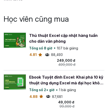
nhiều loại hình doanh nghiệp khác nhau.
- Xây dựng phần mềm excel trong lĩnh vực tài chính: lập
Học viên cũng mua
phương án kinh doanh, quản trị dòng tiền trong doanh
nghiệp...
- Tư vấn giải pháp hoàn thiện quy trình quản lý doanh
Thủ thuật Excel cập nhật hàng tuần
nghiệp, áp dụng phần mềm excel nâng cao hiệu suất làm
cho dân văn phòng
việc.
Tổng số 8 giờ
107 bài giảng
4.81
88,493
249,000 đ
499,000 đ
Ebook Tuyệt đỉnh Excel: Khai phá 10 kỹ
thuật ứng dụng Excel mà đại học không
dạy bạn
Tổng số 2+ giờ
1 bài giảng
4.88
87,681
49,000 đ
99,000 đ