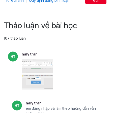
Gửi ảnh
Quy định đăng bình luận
Gửi
4.86
25,045
499,000 đ
799,000 đ
Thảo luận về bài học
107 thảo luận
haly tran
haly tran
em đăng nhập và làm theo hướng dẫn vẫn