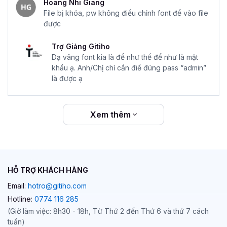
Hoang Nhi Giang
File bị khóa, pw không điều chỉnh font để vào file
được
Trợ Giảng Gitiho
Dạ vâng font kia là để như thế để như là mật
khẩu ạ. Anh/Chị chỉ cần điề đúng pass “admin”
là được ạ
Xem thêm
HỖ TRỢ KHÁCH HÀNG
Email:
hotro@gitiho.com
Hotline:
0774 116 285
(Giờ làm việc: 8h30 - 18h, Từ Thứ 2 đến Thứ 6 và thứ 7 cách
tuần)