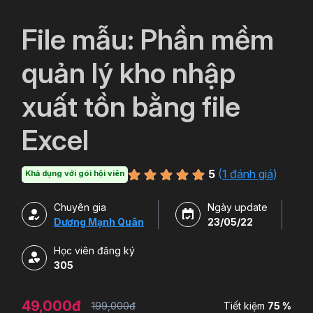
`
File mẫu: Phần mềm
quản lý kho nhập
xuất tồn bằng file
Excel
5
(
1 đánh giá
)
Khả dụng với gói hội viên
Chuyên gia
Ngày update
Dương Mạnh Quân
23/05/22
Học viên đăng ký
305
49,000đ
199,000đ
Tiết kiệm
75 %