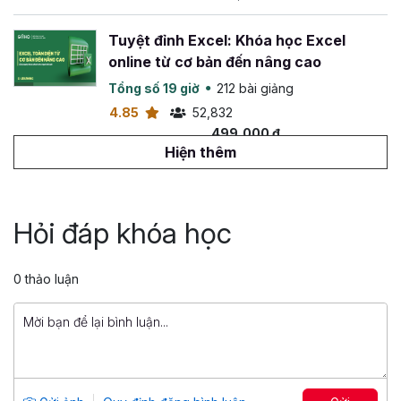
Tuyệt đỉnh Excel: Khóa học Excel
online từ cơ bản đến nâng cao
Tổng số 19 giờ
212 bài giảng
4.85
52,832
499,000 đ
799,000 đ
Hiện thêm
Tuyệt đỉnh VBA: Tự động hóa Excel với
lập trình VBA
Hỏi đáp khóa học
Tổng số 14 giờ
142 bài giảng
4.88
26,554
0 thảo luận
499,000 đ
799,000 đ
Tuyệt đỉnh PowerPoint: Chinh phục
mọi ánh nhìn trong 9 bước
Tổng số 12 giờ
91 bài giảng