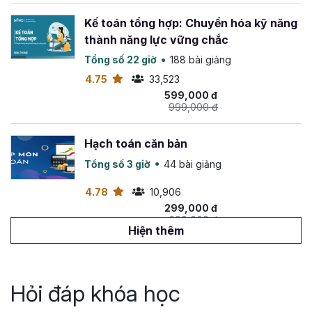
Kế toán tổng hợp: Chuyển hóa kỹ năng
thành năng lực vững chắc
Tổng số 22 giờ
188 bài giảng
4.75
33,523
599,000 đ
999,000 đ
Hạch toán căn bản
Tổng số 3 giờ
44 bài giảng
4.78
10,906
299,000 đ
699,000 đ
Hiện thêm
Khóa học kế toán tổng hợp: Toàn diện,
thực tế Thực hành trên phần mềm kế
Hỏi đáp khóa học
toán MISA và Excel
Tổng số 20 giờ
107 bài giảng