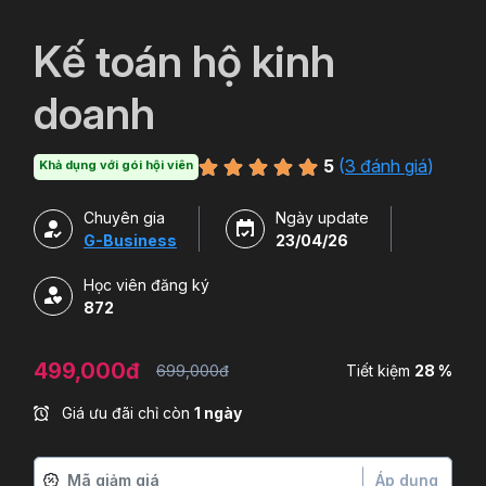
`
Kế toán hộ kinh
doanh
5
(
3 đánh giá
)
Khả dụng với gói hội viên
Chuyên gia
Ngày update
G-Business
23/04/26
Học viên đăng ký
872
499,000đ
699,000đ
Tiết kiệm
28 %
Giá ưu đãi chỉ còn
1 ngày
Áp dụng