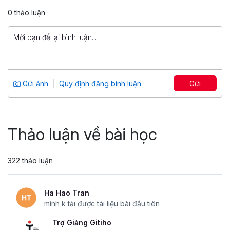
4.88
8,690
599,000 đ
0 thảo luận
899,000 đ
Kế toán Thuế: Thực hành toàn tập từ
cơ bản đến nâng cao
Tổng số 10 giờ
68 bài giảng
Gửi ảnh
Quy định đăng bình luận
Gửi
4.75
5,646
499,000 đ
999,000 đ
Thảo luận về bài học
322 thảo luận
Ha Hao Tran
mình k tải được tài liệu bài đầu tiên
Trợ Giảng Gitiho