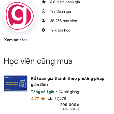
4.8 điểm đánh giá
123 đánh giá
38,256 học viên
19 khóa học
Xem tất cả
Học viên cũng mua
Kế toán giá thành theo phương pháp
giản đơn
Tổng số 1 giờ
14 bài giảng
4.77
37,476
299,000 đ
399,000 đ