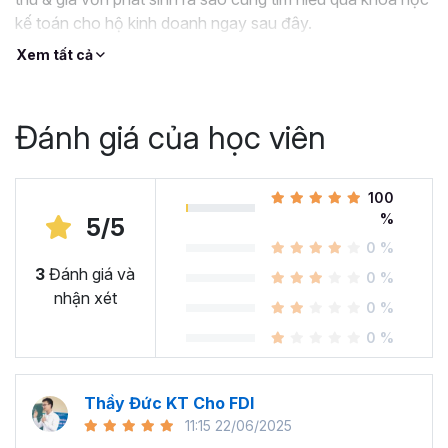
kế toán cho hộ kinh doanh ngay sau đây.
Xem tất cả
Đánh giá của học viên
100
%
5/5
0 %
3
Đánh giá và
0 %
nhận xét
0 %
0 %
Thầy Đức KT Cho FDI
11:15 22/06/2025