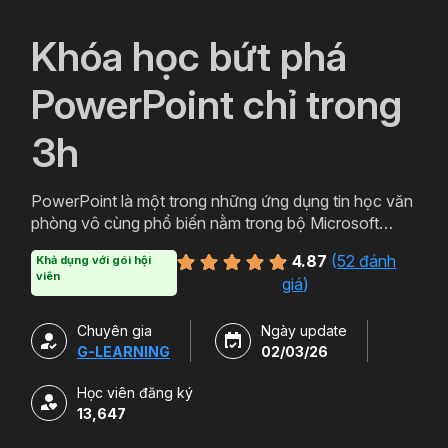
`
Khóa học bứt phá
PowerPoint chỉ trong
3h
PowerPoint là một trong những ứng dụng tin học văn
phòng vô cùng phổ biến nằm trong bộ Microsoft
Office. PowerPoint có thể được thiết kế thành nhiều
4.87
(
52 đánh
Khả dụng với gói hội
định dạng và kiểu khác nhau tạo sự hấp dẫn cho
viên
giá
)
slide. Tham gia khóa học sẽ giúp bạn tạo ra các bản
trình chiếu, thuyết trình cho các sản phẩm và dịch vụ
Chuyên gia
Ngày update
một cách hấp dẫn và sinh động hơn. Chỉ với hơn 3h
G-LEARNING
02/03/26
học powerpoint miễn phí cùng Gitiho bạn sẽ có thể
làm chủ công cụ này. Đăng ký ngay để sở hữu khóa
Học viên đăng ký
học.
13,647