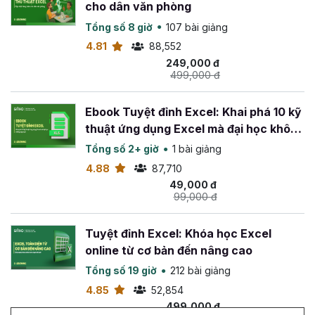
cho dân văn phòng
Tổng số 8 giờ
107 bài giảng
4.81
88,552
249,000 đ
499,000 đ
Ebook Tuyệt đỉnh Excel: Khai phá 10 kỹ
thuật ứng dụng Excel mà đại học không
dạy bạn
Tổng số 2+ giờ
1 bài giảng
4.88
87,710
49,000 đ
99,000 đ
Tuyệt đỉnh Excel: Khóa học Excel
online từ cơ bản đến nâng cao
Tổng số 19 giờ
212 bài giảng
4.85
52,854
499,000 đ