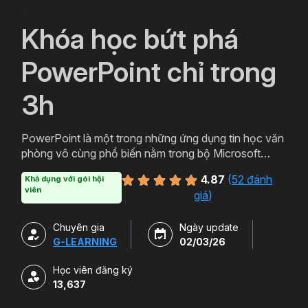
`
Khóa học bứt phá
PowerPoint chỉ trong
3h
PowerPoint là một trong những ứng dụng tin học văn
phòng vô cùng phổ biến nằm trong bộ Microsoft
Office. PowerPoint có thể được thiết kế thành nhiều
4.87
(
52 đánh
Khả dụng với gói hội
định dạng và kiểu khác nhau tạo sự hấp dẫn cho
viên
giá
)
slide. Tham gia khóa học sẽ giúp bạn tạo ra các bản
trình chiếu, thuyết trình cho các sản phẩm và dịch vụ
Chuyên gia
Ngày update
một cách hấp dẫn và sinh động hơn. Chỉ với hơn 3h
G-LEARNING
02/03/26
học powerpoint miễn phí cùng Gitiho bạn sẽ có thể
làm chủ công cụ này. Đăng ký ngay để sở hữu khóa
Học viên đăng ký
học.
13,637