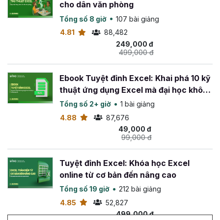
cho dân văn phòng
Tổng số 8 giờ
107 bài giảng
4.81
88,482
249,000 đ
499,000 đ
Ebook Tuyệt đỉnh Excel: Khai phá 10 kỹ
thuật ứng dụng Excel mà đại học không
dạy bạn
Tổng số 2+ giờ
1 bài giảng
4.88
87,676
49,000 đ
99,000 đ
Tuyệt đỉnh Excel: Khóa học Excel
online từ cơ bản đến nâng cao
Tổng số 19 giờ
212 bài giảng
4.85
52,827
499,000 đ