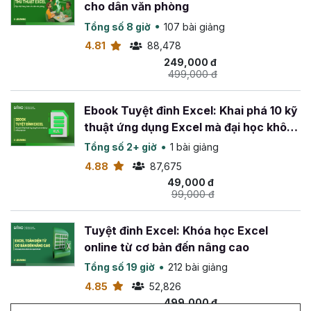
cho dân văn phòng
Tổng số 8 giờ
107 bài giảng
4.81
88,478
249,000 đ
499,000 đ
Ebook Tuyệt đỉnh Excel: Khai phá 10 kỹ
thuật ứng dụng Excel mà đại học không
dạy bạn
Tổng số 2+ giờ
1 bài giảng
4.88
87,675
49,000 đ
99,000 đ
Tuyệt đỉnh Excel: Khóa học Excel
online từ cơ bản đến nâng cao
Tổng số 19 giờ
212 bài giảng
4.85
52,826
499,000 đ