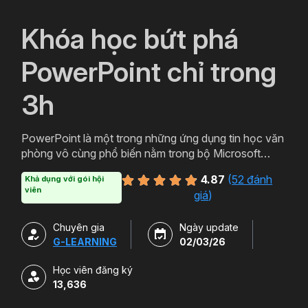
`
Khóa học bứt phá
PowerPoint chỉ trong
3h
PowerPoint là một trong những ứng dụng tin học văn
phòng vô cùng phổ biến nằm trong bộ Microsoft
Office. PowerPoint có thể được thiết kế thành nhiều
4.87
(
52 đánh
Khả dụng với gói hội
định dạng và kiểu khác nhau tạo sự hấp dẫn cho
viên
giá
)
slide. Tham gia khóa học sẽ giúp bạn tạo ra các bản
trình chiếu, thuyết trình cho các sản phẩm và dịch vụ
Chuyên gia
Ngày update
một cách hấp dẫn và sinh động hơn. Chỉ với hơn 3h
G-LEARNING
02/03/26
học powerpoint miễn phí cùng Gitiho bạn sẽ có thể
làm chủ công cụ này. Đăng ký ngay để sở hữu khóa
Học viên đăng ký
học.
13,636