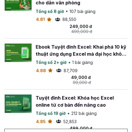
cho dân văn phòng
Tổng số 8 giờ
107 bài giảng
4.81
88,550
249,000 đ
499,000 đ
Ebook Tuyệt đỉnh Excel: Khai phá 10 kỹ
thuật ứng dụng Excel mà đại học không
dạy bạn
Tổng số 2+ giờ
1 bài giảng
4.88
87,709
49,000 đ
99,000 đ
Tuyệt đỉnh Excel: Khóa học Excel
online từ cơ bản đến nâng cao
Tổng số 19 giờ
212 bài giảng
4.85
52,853
499,000 đ