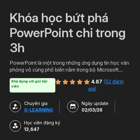
`
Khóa học bứt phá
PowerPoint chỉ trong
3h
PowerPoint là một trong những ứng dụng tin học văn
phòng vô cùng phổ biến nằm trong bộ Microsoft
Office. PowerPoint có thể được thiết kế thành nhiều
4.87
(
52 đánh
Khả dụng với gói hội
định dạng và kiểu khác nhau tạo sự hấp dẫn cho
viên
giá
)
slide. Tham gia khóa học sẽ giúp bạn tạo ra các bản
trình chiếu, thuyết trình cho các sản phẩm và dịch vụ
Chuyên gia
Ngày update
một cách hấp dẫn và sinh động hơn. Chỉ với hơn 3h
G-LEARNING
02/03/26
học powerpoint miễn phí cùng Gitiho bạn sẽ có thể
làm chủ công cụ này. Đăng ký ngay để sở hữu khóa
Học viên đăng ký
học.
13,647