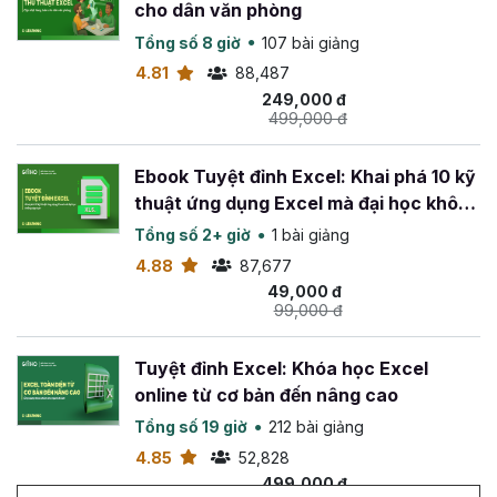
cho dân văn phòng
Tổng số 8 giờ
107 bài giảng
4.81
88,487
249,000 đ
499,000 đ
Ebook Tuyệt đỉnh Excel: Khai phá 10 kỹ
thuật ứng dụng Excel mà đại học không
dạy bạn
Tổng số 2+ giờ
1 bài giảng
4.88
87,677
49,000 đ
99,000 đ
Tuyệt đỉnh Excel: Khóa học Excel
online từ cơ bản đến nâng cao
Tổng số 19 giờ
212 bài giảng
4.85
52,828
499,000 đ