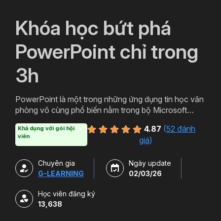
`
Khóa học bứt phá
PowerPoint chỉ trong
3h
PowerPoint là một trong những ứng dụng tin học văn
phòng vô cùng phổ biến nằm trong bộ Microsoft
Office. PowerPoint có thể được thiết kế thành nhiều
4.87
(
52 đánh
Khả dụng với gói hội
định dạng và kiểu khác nhau tạo sự hấp dẫn cho
viên
giá
)
slide. Tham gia khóa học sẽ giúp bạn tạo ra các bản
trình chiếu, thuyết trình cho các sản phẩm và dịch vụ
Chuyên gia
Ngày update
một cách hấp dẫn và sinh động hơn. Chỉ với hơn 3h
G-LEARNING
02/03/26
học powerpoint miễn phí cùng Gitiho bạn sẽ có thể
làm chủ công cụ này. Đăng ký ngay để sở hữu khóa
Học viên đăng ký
học.
13,638