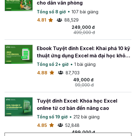
cho dân văn phòng
Tổng số 8 giờ
107 bài giảng
4.81
88,529
249,000 đ
499,000 đ
Ebook Tuyệt đỉnh Excel: Khai phá 10 kỹ
thuật ứng dụng Excel mà đại học không
dạy bạn
Tổng số 2+ giờ
1 bài giảng
4.88
87,703
49,000 đ
99,000 đ
Tuyệt đỉnh Excel: Khóa học Excel
online từ cơ bản đến nâng cao
Tổng số 19 giờ
212 bài giảng
4.85
52,848
499,000 đ