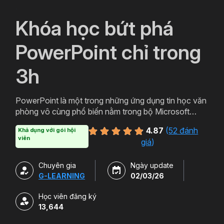
`
Khóa học bứt phá
PowerPoint chỉ trong
3h
PowerPoint là một trong những ứng dụng tin học văn
phòng vô cùng phổ biến nằm trong bộ Microsoft
Office. PowerPoint có thể được thiết kế thành nhiều
4.87
(
52 đánh
Khả dụng với gói hội
định dạng và kiểu khác nhau tạo sự hấp dẫn cho
viên
giá
)
slide. Tham gia khóa học sẽ giúp bạn tạo ra các bản
trình chiếu, thuyết trình cho các sản phẩm và dịch vụ
Chuyên gia
Ngày update
một cách hấp dẫn và sinh động hơn. Chỉ với hơn 3h
G-LEARNING
02/03/26
học powerpoint miễn phí cùng Gitiho bạn sẽ có thể
làm chủ công cụ này. Đăng ký ngay để sở hữu khóa
Học viên đăng ký
học.
13,644