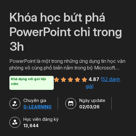
`
Khóa học bứt phá
PowerPoint chỉ trong
3h
PowerPoint là một trong những ứng dụng tin học văn
phòng vô cùng phổ biến nằm trong bộ Microsoft
Office. PowerPoint có thể được thiết kế thành nhiều
4.87
(
52 đánh
Khả dụng với gói hội
định dạng và kiểu khác nhau tạo sự hấp dẫn cho
viên
giá
)
slide. Tham gia khóa học sẽ giúp bạn tạo ra các bản
trình chiếu, thuyết trình cho các sản phẩm và dịch vụ
Chuyên gia
Ngày update
một cách hấp dẫn và sinh động hơn. Chỉ với hơn 3h
G-LEARNING
02/03/26
học powerpoint miễn phí cùng Gitiho bạn sẽ có thể
làm chủ công cụ này. Đăng ký ngay để sở hữu khóa
Học viên đăng ký
học.
13,644