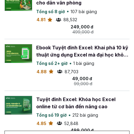
cho dân văn phòng
Tổng số 8 giờ
107 bài giảng
4.81
88,532
249,000 đ
499,000 đ
Ebook Tuyệt đỉnh Excel: Khai phá 10 kỹ
thuật ứng dụng Excel mà đại học không
dạy bạn
Tổng số 2+ giờ
1 bài giảng
4.88
87,703
49,000 đ
99,000 đ
Tuyệt đỉnh Excel: Khóa học Excel
online từ cơ bản đến nâng cao
Tổng số 19 giờ
212 bài giảng
4.85
52,848
499,000 đ