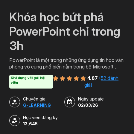
`
Khóa học bứt phá
PowerPoint chỉ trong
3h
PowerPoint là một trong những ứng dụng tin học văn
phòng vô cùng phổ biến nằm trong bộ Microsoft
Office. PowerPoint có thể được thiết kế thành nhiều
4.87
(
52 đánh
Khả dụng với gói hội
định dạng và kiểu khác nhau tạo sự hấp dẫn cho
viên
giá
)
slide. Tham gia khóa học sẽ giúp bạn tạo ra các bản
trình chiếu, thuyết trình cho các sản phẩm và dịch vụ
Chuyên gia
Ngày update
một cách hấp dẫn và sinh động hơn. Chỉ với hơn 3h
G-LEARNING
02/03/26
học powerpoint miễn phí cùng Gitiho bạn sẽ có thể
làm chủ công cụ này. Đăng ký ngay để sở hữu khóa
Học viên đăng ký
học.
13,645