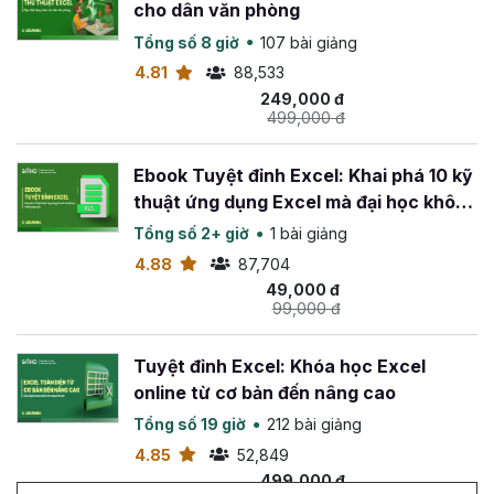
cho dân văn phòng
Tổng số 8 giờ
107 bài giảng
4.81
88,533
249,000 đ
499,000 đ
Ebook Tuyệt đỉnh Excel: Khai phá 10 kỹ
thuật ứng dụng Excel mà đại học không
dạy bạn
Tổng số 2+ giờ
1 bài giảng
4.88
87,704
49,000 đ
99,000 đ
Tuyệt đỉnh Excel: Khóa học Excel
online từ cơ bản đến nâng cao
Tổng số 19 giờ
212 bài giảng
4.85
52,849
499,000 đ