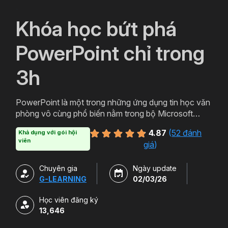
`
Khóa học bứt phá
PowerPoint chỉ trong
3h
PowerPoint là một trong những ứng dụng tin học văn
phòng vô cùng phổ biến nằm trong bộ Microsoft
Office. PowerPoint có thể được thiết kế thành nhiều
4.87
(
52 đánh
Khả dụng với gói hội
định dạng và kiểu khác nhau tạo sự hấp dẫn cho
viên
giá
)
slide. Tham gia khóa học sẽ giúp bạn tạo ra các bản
trình chiếu, thuyết trình cho các sản phẩm và dịch vụ
Chuyên gia
Ngày update
một cách hấp dẫn và sinh động hơn. Chỉ với hơn 3h
G-LEARNING
02/03/26
học powerpoint miễn phí cùng Gitiho bạn sẽ có thể
làm chủ công cụ này. Đăng ký ngay để sở hữu khóa
Học viên đăng ký
học.
13,646