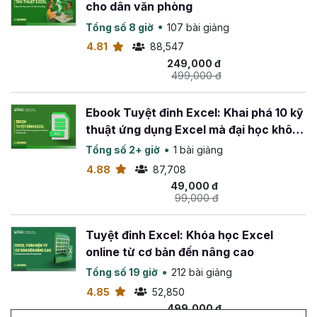
cho dân văn phòng
Tổng số 8 giờ
107 bài giảng
4.81
88,547
249,000 đ
499,000 đ
Ebook Tuyệt đỉnh Excel: Khai phá 10 kỹ
thuật ứng dụng Excel mà đại học không
dạy bạn
Tổng số 2+ giờ
1 bài giảng
4.88
87,708
49,000 đ
99,000 đ
Tuyệt đỉnh Excel: Khóa học Excel
online từ cơ bản đến nâng cao
Tổng số 19 giờ
212 bài giảng
4.85
52,850
499,000 đ