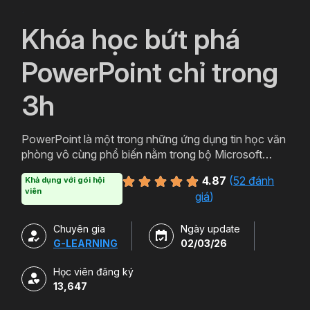
`
Khóa học bứt phá
PowerPoint chỉ trong
3h
PowerPoint là một trong những ứng dụng tin học văn
phòng vô cùng phổ biến nằm trong bộ Microsoft
Office. PowerPoint có thể được thiết kế thành nhiều
4.87
(
52 đánh
Khả dụng với gói hội
định dạng và kiểu khác nhau tạo sự hấp dẫn cho
viên
giá
)
slide. Tham gia khóa học sẽ giúp bạn tạo ra các bản
trình chiếu, thuyết trình cho các sản phẩm và dịch vụ
Chuyên gia
Ngày update
một cách hấp dẫn và sinh động hơn. Chỉ với hơn 3h
G-LEARNING
02/03/26
học powerpoint miễn phí cùng Gitiho bạn sẽ có thể
làm chủ công cụ này. Đăng ký ngay để sở hữu khóa
Học viên đăng ký
học.
13,647