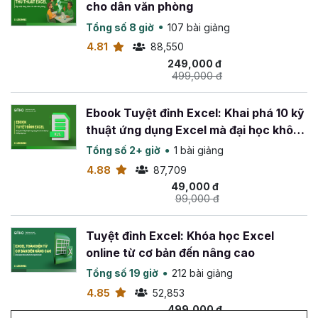
cho dân văn phòng
Tổng số 8 giờ
107 bài giảng
4.81
88,550
249,000 đ
499,000 đ
Ebook Tuyệt đỉnh Excel: Khai phá 10 kỹ
thuật ứng dụng Excel mà đại học không
dạy bạn
Tổng số 2+ giờ
1 bài giảng
4.88
87,709
49,000 đ
99,000 đ
Tuyệt đỉnh Excel: Khóa học Excel
online từ cơ bản đến nâng cao
Tổng số 19 giờ
212 bài giảng
4.85
52,853
499,000 đ