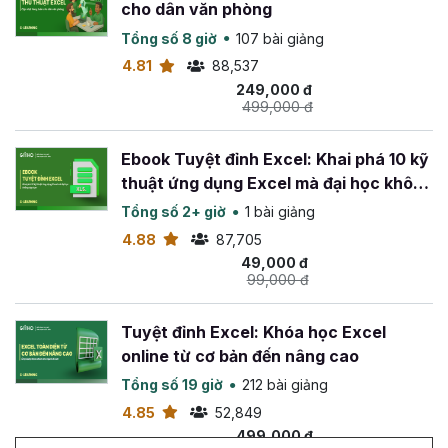
cho dân văn phòng
Tổng số 8 giờ
107 bài giảng
4.81
88,537
249,000 đ
499,000 đ
Ebook Tuyệt đỉnh Excel: Khai phá 10 kỹ
thuật ứng dụng Excel mà đại học không
dạy bạn
Tổng số 2+ giờ
1 bài giảng
4.88
87,705
49,000 đ
99,000 đ
Tuyệt đỉnh Excel: Khóa học Excel
online từ cơ bản đến nâng cao
Tổng số 19 giờ
212 bài giảng
4.85
52,849
499,000 đ