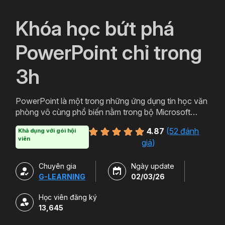
`
Khóa học bứt phá
PowerPoint chỉ trong
3h
PowerPoint là một trong những ứng dụng tin học văn
phòng vô cùng phổ biến nằm trong bộ Microsoft
Office. PowerPoint có thể được thiết kế thành nhiều
4.87
(
52 đánh
Khả dụng với gói hội
định dạng và kiểu khác nhau tạo sự hấp dẫn cho
viên
giá
)
slide. Tham gia khóa học sẽ giúp bạn tạo ra các bản
trình chiếu, thuyết trình cho các sản phẩm và dịch vụ
Chuyên gia
Ngày update
một cách hấp dẫn và sinh động hơn. Chỉ với hơn 3h
G-LEARNING
02/03/26
học powerpoint miễn phí cùng Gitiho bạn sẽ có thể
làm chủ công cụ này. Đăng ký ngay để sở hữu khóa
Học viên đăng ký
học.
13,645