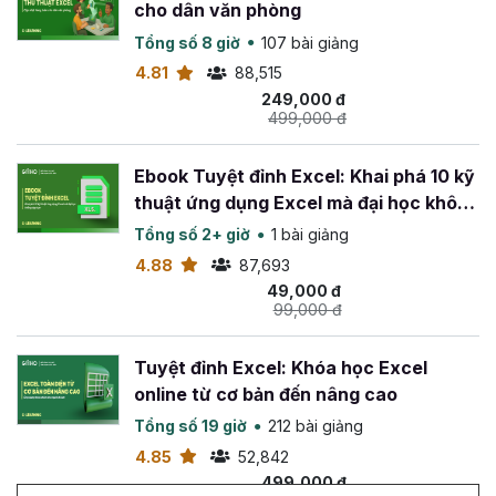
cho dân văn phòng
Tổng số 8 giờ
107 bài giảng
4.81
88,515
249,000 đ
499,000 đ
Ebook Tuyệt đỉnh Excel: Khai phá 10 kỹ
thuật ứng dụng Excel mà đại học không
dạy bạn
Tổng số 2+ giờ
1 bài giảng
4.88
87,693
49,000 đ
99,000 đ
Tuyệt đỉnh Excel: Khóa học Excel
online từ cơ bản đến nâng cao
Tổng số 19 giờ
212 bài giảng
4.85
52,842
499,000 đ