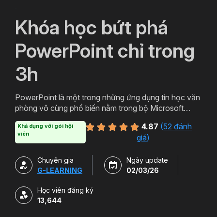
`
Khóa học bứt phá
PowerPoint chỉ trong
3h
PowerPoint là một trong những ứng dụng tin học văn
phòng vô cùng phổ biến nằm trong bộ Microsoft
Office. PowerPoint có thể được thiết kế thành nhiều
4.87
(
52 đánh
Khả dụng với gói hội
định dạng và kiểu khác nhau tạo sự hấp dẫn cho
viên
giá
)
slide. Tham gia khóa học sẽ giúp bạn tạo ra các bản
trình chiếu, thuyết trình cho các sản phẩm và dịch vụ
Chuyên gia
Ngày update
một cách hấp dẫn và sinh động hơn. Chỉ với hơn 3h
G-LEARNING
02/03/26
học powerpoint miễn phí cùng Gitiho bạn sẽ có thể
làm chủ công cụ này. Đăng ký ngay để sở hữu khóa
Học viên đăng ký
học.
13,644