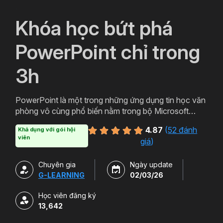
`
Khóa học bứt phá
PowerPoint chỉ trong
3h
PowerPoint là một trong những ứng dụng tin học văn
phòng vô cùng phổ biến nằm trong bộ Microsoft
Office. PowerPoint có thể được thiết kế thành nhiều
4.87
(
52 đánh
Khả dụng với gói hội
định dạng và kiểu khác nhau tạo sự hấp dẫn cho
viên
giá
)
slide. Tham gia khóa học sẽ giúp bạn tạo ra các bản
trình chiếu, thuyết trình cho các sản phẩm và dịch vụ
Chuyên gia
Ngày update
một cách hấp dẫn và sinh động hơn. Chỉ với hơn 3h
G-LEARNING
02/03/26
học powerpoint miễn phí cùng Gitiho bạn sẽ có thể
làm chủ công cụ này. Đăng ký ngay để sở hữu khóa
Học viên đăng ký
học.
13,642