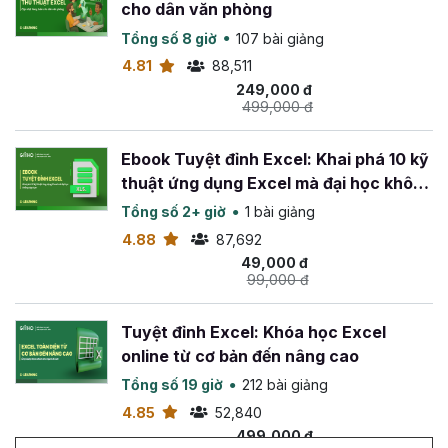
cho dân văn phòng
Tổng số 8 giờ
107 bài giảng
4.81
88,511
249,000 đ
499,000 đ
Ebook Tuyệt đỉnh Excel: Khai phá 10 kỹ
thuật ứng dụng Excel mà đại học không
dạy bạn
Tổng số 2+ giờ
1 bài giảng
4.88
87,692
49,000 đ
99,000 đ
Tuyệt đỉnh Excel: Khóa học Excel
online từ cơ bản đến nâng cao
Tổng số 19 giờ
212 bài giảng
4.85
52,840
499,000 đ