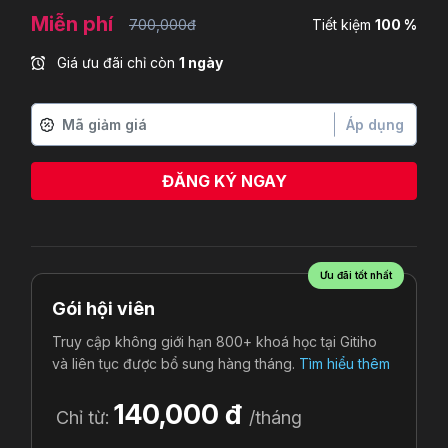
Miễn phí
700,000đ
Tiết kiệm
100 %
Giá ưu đãi chỉ còn
1 ngày
Áp dụng
ĐĂNG KÝ NGAY
Le Thi Le Thuy
vừa đăng ký
Ưu đãi tốt nhất
Gói hội viên
Truy cập không giới hạn 800+ khoá học tại Gitiho
và liên tục được bổ sung hàng tháng.
Tìm hiểu thêm
140,000 đ
Chỉ từ:
/tháng