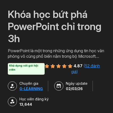
`
Khóa học bứt phá
PowerPoint chỉ trong
3h
PowerPoint là một trong những ứng dụng tin học văn
phòng vô cùng phổ biến nằm trong bộ Microsoft
Office. PowerPoint có thể được thiết kế thành nhiều
4.87
(
52 đánh
Khả dụng với gói hội
định dạng và kiểu khác nhau tạo sự hấp dẫn cho
viên
giá
)
slide. Tham gia khóa học sẽ giúp bạn tạo ra các bản
trình chiếu, thuyết trình cho các sản phẩm và dịch vụ
Chuyên gia
Ngày update
một cách hấp dẫn và sinh động hơn. Chỉ với hơn 3h
G-LEARNING
02/03/26
học powerpoint miễn phí cùng Gitiho bạn sẽ có thể
làm chủ công cụ này. Đăng ký ngay để sở hữu khóa
Học viên đăng ký
học.
13,644