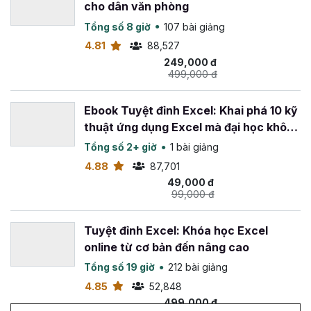
cho dân văn phòng
Tổng số 8 giờ
107 bài giảng
4.81
88,527
249,000 đ
499,000 đ
Ebook Tuyệt đỉnh Excel: Khai phá 10 kỹ
thuật ứng dụng Excel mà đại học không
dạy bạn
Tổng số 2+ giờ
1 bài giảng
4.88
87,701
49,000 đ
99,000 đ
Tuyệt đỉnh Excel: Khóa học Excel
online từ cơ bản đến nâng cao
Tổng số 19 giờ
212 bài giảng
4.85
52,848
499,000 đ