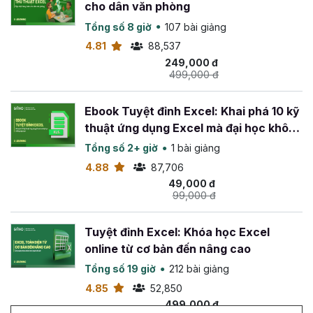
cho dân văn phòng
Tổng số 8 giờ
107 bài giảng
4.81
88,537
249,000 đ
499,000 đ
Ebook Tuyệt đỉnh Excel: Khai phá 10 kỹ
thuật ứng dụng Excel mà đại học không
dạy bạn
Tổng số 2+ giờ
1 bài giảng
4.88
87,706
49,000 đ
99,000 đ
Tuyệt đỉnh Excel: Khóa học Excel
online từ cơ bản đến nâng cao
Tổng số 19 giờ
212 bài giảng
4.85
52,850
499,000 đ