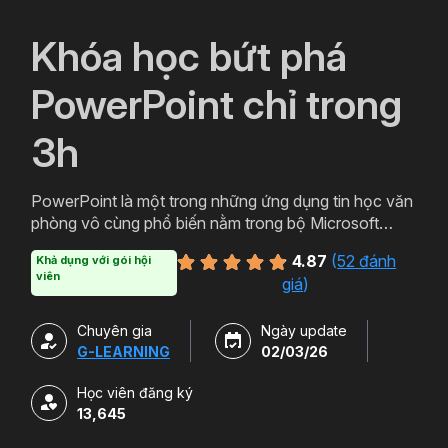
`
Khóa học bứt phá
PowerPoint chỉ trong
3h
PowerPoint là một trong những ứng dụng tin học văn
phòng vô cùng phổ biến nằm trong bộ Microsoft
Office. PowerPoint có thể được thiết kế thành nhiều
4.87
(
52 đánh
Khả dụng với gói hội
định dạng và kiểu khác nhau tạo sự hấp dẫn cho
viên
giá
)
slide. Tham gia khóa học sẽ giúp bạn tạo ra các bản
trình chiếu, thuyết trình cho các sản phẩm và dịch vụ
Chuyên gia
Ngày update
một cách hấp dẫn và sinh động hơn. Chỉ với hơn 3h
G-LEARNING
02/03/26
học powerpoint miễn phí cùng Gitiho bạn sẽ có thể
làm chủ công cụ này. Đăng ký ngay để sở hữu khóa
Học viên đăng ký
học.
13,645