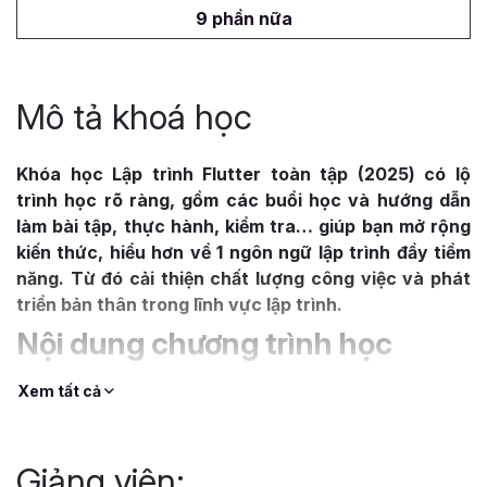
9 phần nữa
Mô tả khoá học
Khóa học Lập trình Flutter toàn tập (2025) có lộ
trình học rõ ràng, gồm các buổi học và hướng dẫn
làm bài tập, thực hành, kiểm tra… giúp bạn mở rộng
kiến thức, hiểu hơn về 1 ngôn ngữ lập trình đầy tiềm
năng. Từ đó cải thiện chất lượng công việc và phát
triển bản thân trong lĩnh vực lập trình.
Nội dung chương trình học
Khóa học bao gồm đầy đủ kiến thức
từ cơ bản đến
Xem tất cả
nâng cao
của lập trình
Dart
và phát triển ứng dụng
Flutter
:
Giảng viên:
1. Lập trình Dart