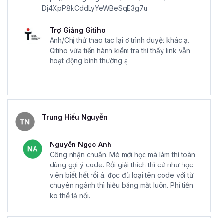
cơ bản đến nâng cao giúp người học nắm vững về ngôn
Dj4XpP8kCddLyYeWBeSqE3g7u
ngữ lập trình Flutter một cách đầy đủ và chi tiết.
Trợ Giảng Gitiho
Khóa học ngoài lý thuyết thì có có hướng dẫn học
Anh/Chị thử thao tác lại ở trình duyệt khác ạ.
viên thực hành không?
Gitiho vừa tiến hành kiểm tra thì thấy link vẫn
Đây là băn khoăn của rất nhiều người học khi lựa chọn
hoạt động bình thường ạ
tham gia các khóa học online tại Gitiho. Nếu chỉ có lý
thuyết suông thì bài học không mang đem lại hiệu quả
cao, vì vậy yếu tố thực hành là yếu tố không thể thiếu
trong hầu hết các khóa học của Gitiho.
Trung Hiếu Nguyễn
Giảng viên sẽ có các phần như chữa bài tập ở mỗi chương
để giúp học viên áp dụng kiến thức vừa học vào các tình
huống thực tế, từ đó nâng cao khả năng hiểu bài cũng
Nguyễn Ngọc Anh
Công nhận chuẩn. Mé mới học mà làm thì toàn
như kỹ năng của học viên. Đây cũng là phương châm
dùng gợi ý code. Rồi giải thích thì cứ như học
“học ngay làm luôn” của Gitiho.
viên biết hết rồi á. đọc đủ loại tên code với từ
Sau khi hoàn thành khóa học tôi có thể tự làm App
chuyên ngành thì hiểu bằng mắt luôn. Phí tiền
để đưa lên kho ứng dụng Ch Play, Android, AppStore
ko thể tả nổi.
iOS không?