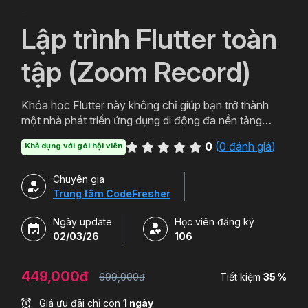
`
Lập trình Flutter toàn
tập (Zoom Record)
Khóa học Flutter này không chỉ giúp bạn trở thành
một nhà phát triển ứng dụng di động đa nền tảng
chuyên nghiệp, mà còn mở ra nhiều cơ hội nghề
0
(
0 đánh giá
)
Khả dụng với gói hội viên
nghiệp và tiềm năng tăng thu nhập. Hãy tham gia
khóa học và khám phá sự tiềm năng của Flutter trong
Chuyên gia
việc xây dựng ứng dụng di động đẹp, mượt mà và ấn
Trung tâm CodeFresher
tượng trên mọi nền tảng.
Ngày update
Học viên đăng ký
02/03/26
106
449,000đ
699,000đ
Tiết kiệm
35 %
Giá ưu đãi chỉ còn
1 ngày