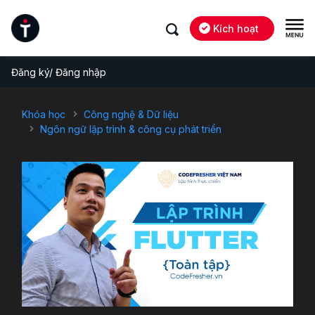
Kích hoạt
Đăng ký/ Đăng nhập
Khóa học
Công nghệ & Dữ liệu
Ngôn ngữ lập trình & công cụ phát triển