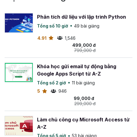
Quản lý trạng thái nâng cao
: Provider, BloC
Pattern.
Phân tích dữ liệu với lập trình Python
Tích hợp
Firebase
để làm app chat, Instagram
Tổng số 10 giờ
49 bài giảng
Clone, TikTok Clone,...
Sử dụng
Git
để quản lý mã nguồn (cơ bản → nâng
4.91
1,546
cao).
499,000 đ
799,000 đ
Đóng gói và
xuất bản ứng dụng Flutter
lên App
Store / Google Play.
Khóa học gửi email tự động bằng
3. Tích hợp AI hỗ trợ học và lập trình
Google Apps Script từ A-Z
Flutter
Tổng số 2 giờ
11 bài giảng
5
946
Cài đặt và cấu hình Gemini tích hợp sẵn trong
99,000 đ
Android Studio.
299,000 đ
Sử dụng Gemini / AI Firebase Studio để
tự động
sinh code Flutter
, tạo widget, layout nhanh.
Làm chủ công cụ Microsoft Access từ
Dùng Gemini để
debug, phân tích lỗi
và đưa ra đề
A–Z
xuất sửa lỗi trực tiếp trong Android Studio.
Tổng số 5 giờ
53 bài giảng