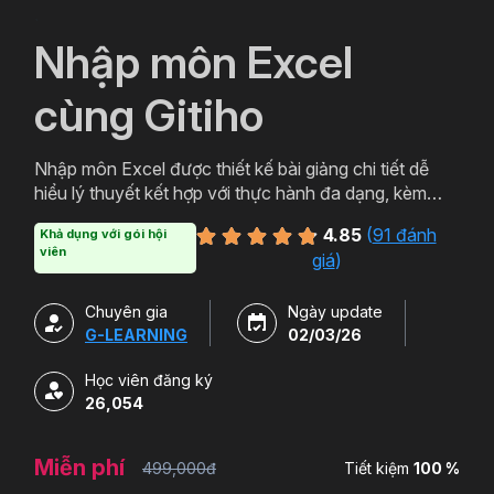
`
Nhập môn Excel
cùng Gitiho
Nhập môn Excel được thiết kế bài giảng chi tiết dễ
hiểu lý thuyết kết hợp với thực hành đa dạng, kèm
theo đó là các bài kiểm tra sau khóa học để giúp
4.85
(
91 đánh
Khả dụng với gói hội
người học nắm bắt lại toàn bộ kiến thức sau khóa
viên
giá
)
học. Vì vậy khi học xong khóa này học viên không
chỉ giỏi lý thuyết mà còn thuần thục cả thực hành các
Chuyên gia
Ngày update
thao tác làm việc trên Excel.
G-LEARNING
02/03/26
Học viên đăng ký
26,054
Miễn phí
499,000đ
Tiết kiệm
100 %