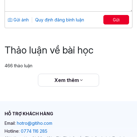
Tuyệt đỉnh PowerPoint: Chinh phục
mọi ánh nhìn trong 9 bước
Tổng số 12 giờ
91 bài giảng
Gửi ảnh
Quy định đăng bình luận
Gửi
4.86
25,046
499,000 đ
799,000 đ
Thảo luận về bài học
466 thảo luận
Xem thêm
HỖ TRỢ KHÁCH HÀNG
Email:
hotro@gitiho.com
Hotline:
0774 116 285