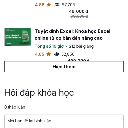
4.88
87,708
49,000 đ
99,000 đ
Tuyệt đỉnh Excel: Khóa học Excel
online từ cơ bản đến nâng cao
Tổng số 19 giờ
212 bài giảng
4.85
52,850
499,000 đ
799,000 đ
Hiện thêm
Tuyệt đỉnh VBA: Tự động hóa Excel với
lập trình VBA
Hỏi đáp khóa học
Tổng số 14 giờ
142 bài giảng
4.88
26,572
0 thảo luận
499,000 đ
799,000 đ