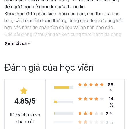
để người học dễ dàng tra cứu thông tin.
Khóa học đi từ phần kiến thức căn bản, các thao tác cơ
bản, các hàm tính toán thường dùng cho đến sử dụng kết
hợp các hàm để phân tích số liệu và lập bản báo cáo.
Các bài giảng lý thuyết đan xen cùng thực hành đa dạng,
cùng các bài test đánh giá năng lực để người học không
Xem tất cả
chỉ hiểu, nắm được kiến thức mà còn thuần thục thao tác
làm việc trên Excel.
Bài tập thực hành được thiết kế dựa trên các project thực
Đánh giá của học viên
tế từ kinh nghiệm làm việc phân tích dữ liệu sử dụng Excel
của giảng viên Gitiho. Hệ thống bài tập đi từ dễ đến khó,
từ cơ bản đến nâng cao phù hợp với học viên nhiều trình
86
độ.
%
14
4.85/5
%
2 %
91
Đánh giá và
nhận xét
0 %