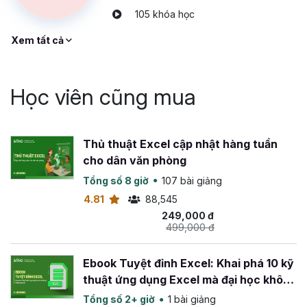
105 khóa học
Xem tất cả
Học viên cũng mua
Thủ thuật Excel cập nhật hàng tuần
cho dân văn phòng
Tổng số 8 giờ
107 bài giảng
4.81
88,545
249,000 đ
499,000 đ
Ebook Tuyệt đỉnh Excel: Khai phá 10 kỹ
thuật ứng dụng Excel mà đại học không
dạy bạn
Tổng số 2+ giờ
1 bài giảng