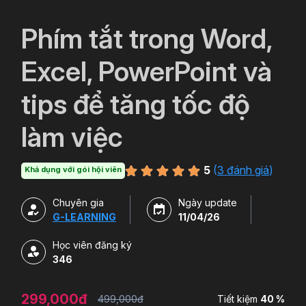
`
Phím tắt trong Word,
Excel, PowerPoint và
tips để tăng tốc độ
làm việc
5
(
3 đánh giá
)
Khả dụng với gói hội viên
Chuyên gia
Ngày update
G-LEARNING
11/04/26
Học viên đăng ký
346
299,000đ
499,000đ
Tiết kiệm
40 %