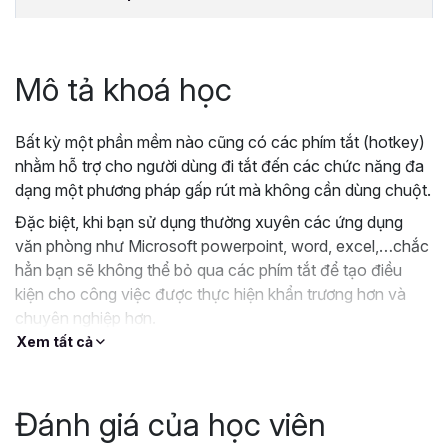
Mô tả khoá học
Bất kỳ một phần mềm nào cũng có các phím tắt (hotkey)
nhằm hỗ trợ cho người dùng đi tắt đến các chức năng đa
dạng một phương pháp gấp rút mà không cần dùng chuột.
Đặc biệt, khi bạn sử dụng thường xuyên các ứng dụng
văn phòng như Microsoft powerpoint, word, excel,…chắc
hẳn bạn sẽ không thể bỏ qua các phím tắt để tạo điều
kiện cho công việc được thực hiện khẩn trương hơn và
chuyên nghiệp hơn.
Xem tất cả
Khoá học này chia sẻ đến các bạn các phím tắt excel,
word, powerpoint cực kỳ có ích giúp bạn trở thành cao
thủ kế toán và văn phòng, giúp bạn tiết kiệm 200% thời
Đánh giá của học viên
gian làm việc.