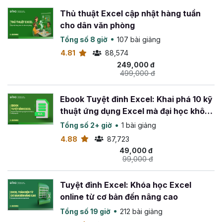
Thủ thuật Excel cập nhật hàng tuần
cho dân văn phòng
Tổng số 8 giờ
107 bài giảng
4.81
88,574
249,000 đ
499,000 đ
Ebook Tuyệt đỉnh Excel: Khai phá 10 kỹ
thuật ứng dụng Excel mà đại học không
dạy bạn
Tổng số 2+ giờ
1 bài giảng
4.88
87,723
49,000 đ
99,000 đ
Tuyệt đỉnh Excel: Khóa học Excel
online từ cơ bản đến nâng cao
Tổng số 19 giờ
212 bài giảng