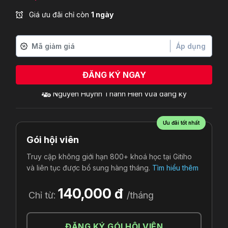
Giá ưu đãi chỉ còn
1 ngày
Áp dụng
ĐĂNG KÝ NGAY
Ưu đãi tốt nhất
Gói hội viên
Truy cập không giới hạn 800+ khoá học tại Gitiho
và liên tục được bổ sung hàng tháng.
Tìm hiểu thêm
140,000 đ
Chỉ từ:
/tháng
ĐĂNG KÝ GÓI HỘI VIÊN