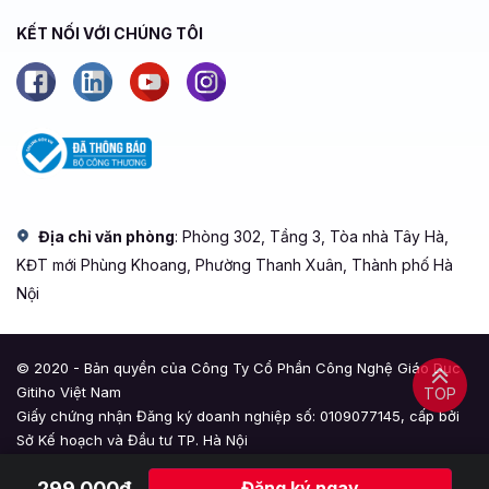
KẾT NỐI VỚI CHÚNG TÔI
Địa chỉ văn phòng
: Phòng 302, Tầng 3, Tòa nhà Tây Hà,
KĐT mới Phùng Khoang, Phường Thanh Xuân, Thành phố Hà
Nội
© 2020 - Bản quyền của Công Ty Cổ Phần Công Nghệ Giáo Dục
Gitiho Việt Nam
TOP
Giấy chứng nhận Đăng ký doanh nghiệp số: 0109077145, cấp bởi
Sở Kế hoạch và Đầu tư TP. Hà Nội
Giấy phép mạng xã hội số: 588, cấp bởi Bộ Thông tin và Truyền
299,000đ
Đăng ký ngay
thông