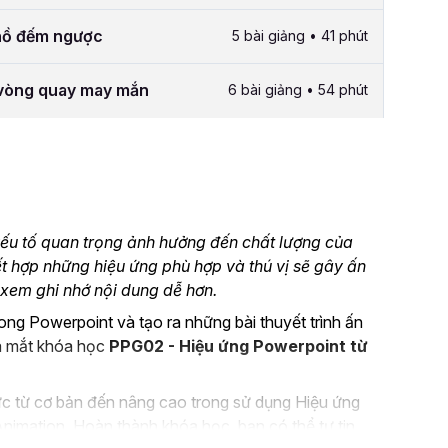
 hồ đếm ngược
5 bài giảng • 41 phút
 vòng quay may mắn
6 bài giảng • 54 phút
ếu tố quan trọng ảnh hưởng đến chất lượng của
kết hợp những hiệu ứng phù hợp và thú vị sẽ gây ấn
 xem ghi nhớ nội dung dễ hơn.
rong Powerpoint và tạo ra những bài thuyết trình ấn
ra mắt khóa học
PPG02 - Hiệu ứng Powerpoint từ
c từ cơ bản đến nâng cao trong sử dụng Hiệu ứng
Animation. Hoàn thành khóa học, bạn có thể tự tin