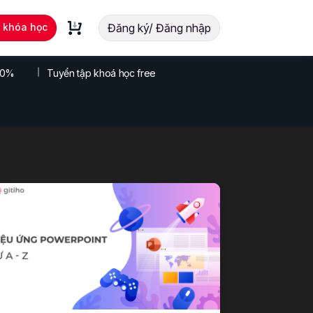
t khóa học
Đăng ký/ Đăng nhập
 70%
Tuyển tập khoá học free