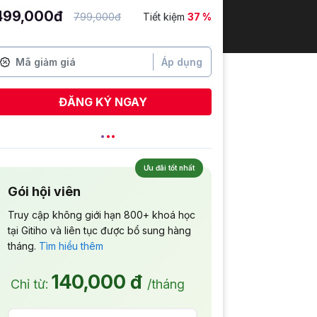
499,000đ
799,000đ
Tiết kiệm
37 %
Áp dụng
ĐĂNG KÝ NGAY
Ưu đãi tốt nhất
Gói hội viên
Truy cập không giới hạn 800+ khoá học
tại Gitiho và liên tục được bổ sung hàng
tháng.
Tìm hiểu thêm
140,000 đ
Chỉ từ:
/tháng