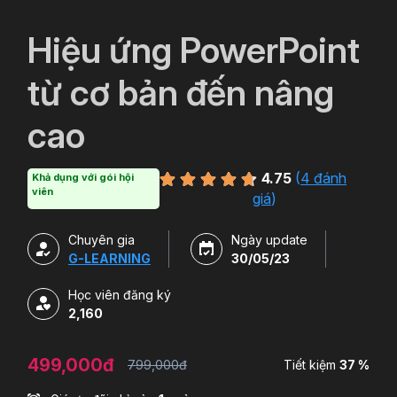
`
Hiệu ứng PowerPoint
từ cơ bản đến nâng
cao
4.75
(
4 đánh
Khả dụng với gói hội
viên
giá
)
Chuyên gia
Ngày update
G-LEARNING
30/05/23
Học viên đăng ký
2,160
499,000đ
799,000đ
Tiết kiệm
37 %