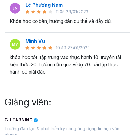
Lê Phương Nam
hiệu quả trong Powerpoint? Tất cả đều có trong khóa
11:05 29/01/2023
học PPG02 của Gitiho bạn nhé.
Khóa học hiệu ứng
Khóa học cơ bản, hướng dẫn cụ thể và đầy đủ.
Powerpoint dành cho ai?
Minh Vu
10:49 27/01/2023
Những ai đang cần làm Powerpoint phục vụ cho công
việc, học tập hàng ngày, nhưng chưa biết cách sử dụng
khóa học tốt, tập trung vào thực hành 10: truyền tải
hiệu ứng hiệu quả để tạo ra bản trình bày thu hút, cụ thể:
kiến thức 20: hướng dẫn qua ví dụ 70: bài tập thực
hành có giải đáp
Những bạn mới biết dùng Powerpoint cơ bản, chưa
biết cách tạo hiệu ứng ra sao, chưa biết đến các
khái niệm hiệu ứng trong Powerpoint như Transition
hay Animations.
Giảng viên:
Không biết đến các công cụ thiết lập hiệu ứng cơ
bản như Animation Pane.
Không biết sử dụng hiệu ứng trong từng trường hợp
G-LEARNING
để phù hợp và mang lại hiệu quả nhất.
Trường đào tạo & phát triển kỹ năng ứng dụng tin học văn
Không biết cách dùng hiệu ứng nâng cao để làm cái
phòng