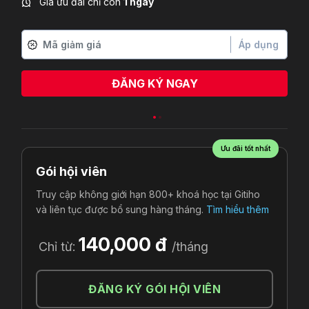
Giá ưu đãi chỉ còn
1 ngày
Áp dụng
ĐĂNG KÝ NGAY
Ưu đãi tốt nhất
Gói hội viên
Truy cập không giới hạn 800+ khoá học tại Gitiho
và liên tục được bổ sung hàng tháng.
Tìm hiểu thêm
140,000 đ
Chỉ từ:
/tháng
ĐĂNG KÝ GÓI HỘI VIÊN