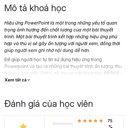
Mô tả khoá học
Hiệu ứng PowerPoint là một trong những yếu tố quan
trọng ảnh hưởng đến chất lượng của một bài thuyết
trình. Một bài thuyết trình kết hợp những hiệu ứng phù
hợp và thú vị sẽ gây ấn tượng với người xem, đồng thời
giúp người xem ghi nhớ nội dung dễ hơn.
Để giúp người học tự tin sử dụng hiệu ứng trong
Powerpoint và tạo ra những bài thuyết trình ấn tượng, thu
hút mọi ánh nhìn, Gitiho đã cho ra mắt khóa học
PPG02 -
Hiệu ứng Powerpoint từ cơ bản đến nâng cao
.
Xem tất cả
Khóa học sẽ cung cấp cho bạn các kiến thức từ cơ bản
đến nâng cao trong sử dụng Hiệu ứng trên Powerpoint,
Đánh giá của học viên
áp dụng với Transition và Animation. Hoàn thành khóa
học, bạn có thể tự tin chinh phục mọi hiệu ứng trong
Powerpoint
75
Tại sao bạn cần học sử dụng
%