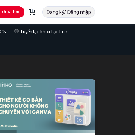
t khóa học
Đăng ký/ Đăng nhập
 70%
Tuyển tập khoá học free