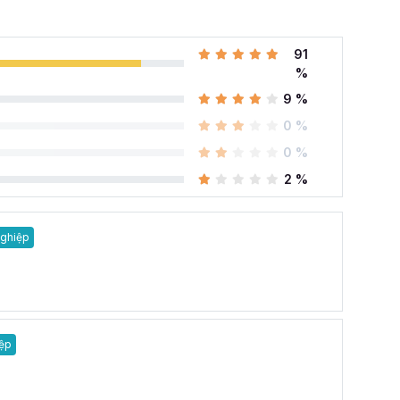
91
%
9 %
0 %
0 %
2 %
ghiệp
ệp