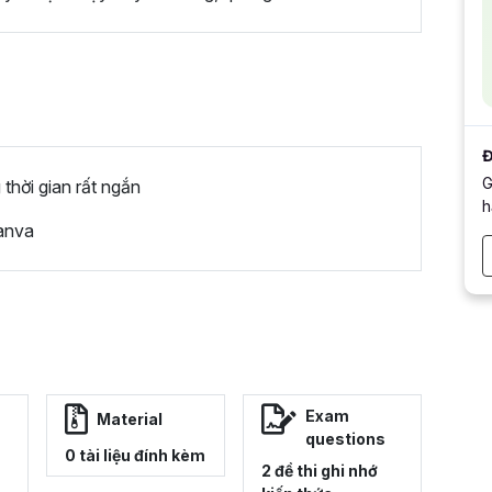
Đ
G
 thời gian rất ngắn
h
anva
Exam
Material
questions
0 tài liệu đính kèm
2 đề thi ghi nhớ