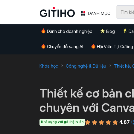
DANH MỤC
Dành cho doanh nghiệp
Blog
Da
Chuyển đổi sang AI
Hội Viên Tự Cường
Khóa học
Công nghệ & Dữ liệu
Thiết kế,
`
Thiết kế cơ bản 
chuyên với Canv
4.87
(
Khả dụng với gói hội viên