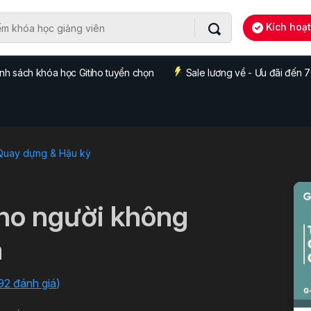
Kích hoạ
nh sách khóa học Gitiho tuyển chọn
Sale lương về - Ưu đãi đến
 Quay dựng & Hậu kỳ
cho người không
a
92 đánh giá
)