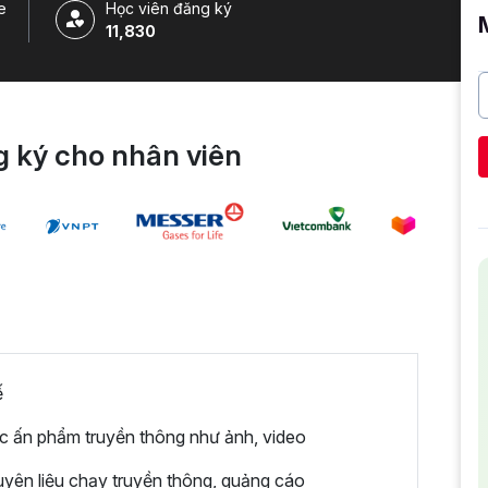
e
Học viên đăng ký
11,830
 ký cho nhân viên
ế
c ấn phẩm truyền thông như ảnh, video
yên liệu chạy truyền thông, quảng cáo