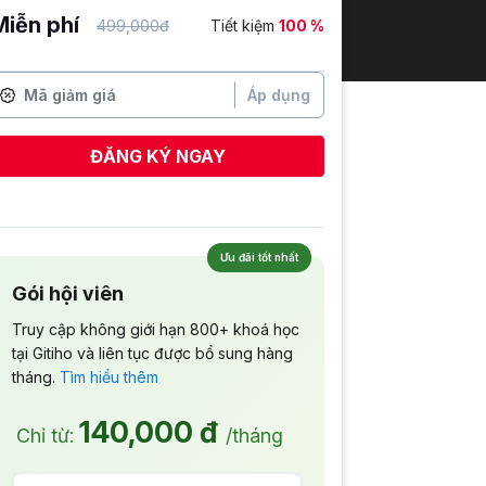
Miễn phí
499,000đ
Tiết kiệm
100 %
Áp dụng
ĐĂNG KÝ NGAY
Ưu đãi tốt nhất
Gói hội viên
Truy cập không giới hạn 800+ khoá học
tại Gitiho và liên tục được bổ sung hàng
tháng.
Tìm hiểu thêm
140,000 đ
Chỉ từ:
/tháng