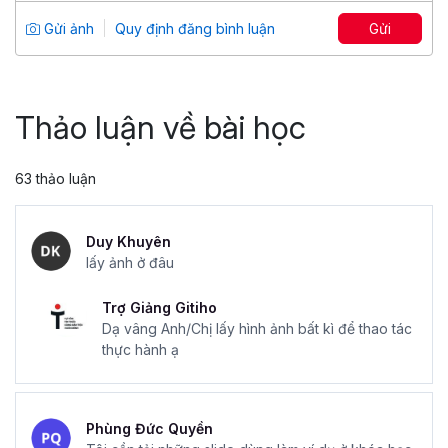
Tổng số 12 giờ
91 bài giảng
Gửi ảnh
Quy định đăng bình luận
Gửi
4.86
25,043
499,000 đ
799,000 đ
Thảo luận về bài học
63 thảo luận
Duy Khuyên
lấy ảnh ở đâu
Trợ Giảng Gitiho
Dạ vâng Anh/Chị lấy hình ảnh bất kì để thao tác
thực hành ạ
Phùng Đức Quyền