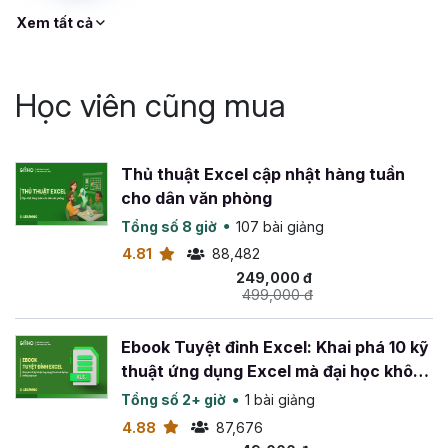
Xem tất cả
Học viên cũng mua
Thủ thuật Excel cập nhật hàng tuần
cho dân văn phòng
Tổng số 8 giờ
107 bài giảng
4.81
88,482
249,000 đ
499,000 đ
Ebook Tuyệt đỉnh Excel: Khai phá 10 kỹ
thuật ứng dụng Excel mà đại học không
dạy bạn
Tổng số 2+ giờ
1 bài giảng
4.88
87,676