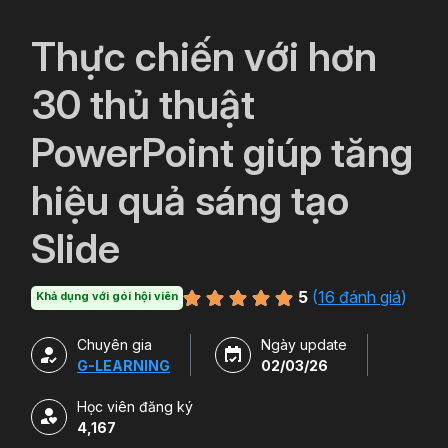
`
Thực chiến với hơn
30 thủ thuật
PowerPoint giúp tăng
hiệu quả sáng tạo
Slide
5
(
16 đánh giá
)
Khả dụng với gói hội viên
Chuyên gia
Ngày update
G-LEARNING
02/03/26
Học viên đăng ký
4,167