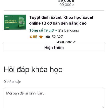
49,000 đ
99,000 đ
Tuyệt đỉnh Excel: Khóa học Excel
online từ cơ bản đến nâng cao
Tổng số 19 giờ
212 bài giảng
4.85
52,827
499,000 đ
799,000 đ
Hiện thêm
Tuyệt đỉnh VBA: Tự động hóa Excel với
lập trình VBA
Hỏi đáp khóa học
Tổng số 14 giờ
142 bài giảng
4.88
26,553
0 thảo luận
499,000 đ
799,000 đ
Tuyệt đỉnh PowerPoint: Chinh phục
mọi ánh nhìn trong 9 bước