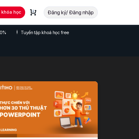
t khóa học
Đăng ký/ Đăng nhập
 70%
Tuyển tập khoá học free