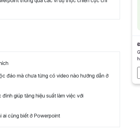
erpoint thông qua các ví dụ thực chiến cực chi
Đ
G
h
hích
 độc đáo mà chưa từng có video nào hướng dẫn ở
 đỉnh giúp tăng hiệu suất làm việc với
 ai cũng biết ở Powerpoint