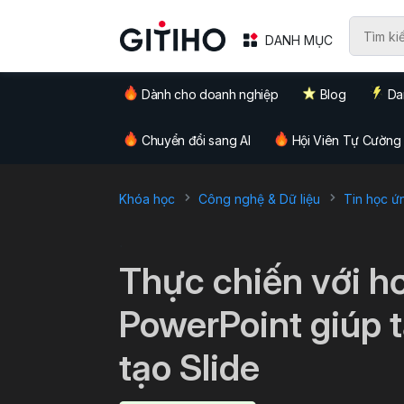
DANH MỤC
Dành cho doanh nghiệp
Blog
Da
Chuyển đổi sang AI
Hội Viên Tự Cường
Khóa học
Công nghệ & Dữ liệu
Tin học ứ
`
Thực chiến với h
PowerPoint giúp 
tạo Slide