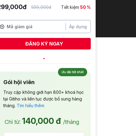
299,000đ
599,000đ
Tiết kiệm
50 %
Áp dụng
ĐĂNG KÝ NGAY
Ưu đãi tốt nhất
Gói hội viên
Truy cập không giới hạn 800+ khoá học
tại Gitiho và liên tục được bổ sung hàng
tháng.
Tìm hiểu thêm
140,000 đ
Chỉ từ:
/tháng