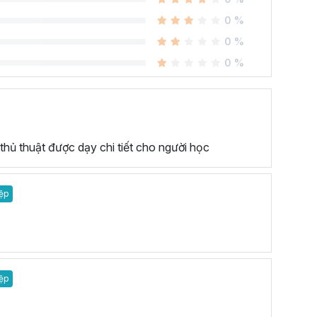
0 %
0 %
0 %
thủ thuật được dạy chi tiết cho người học
ệp
ệp