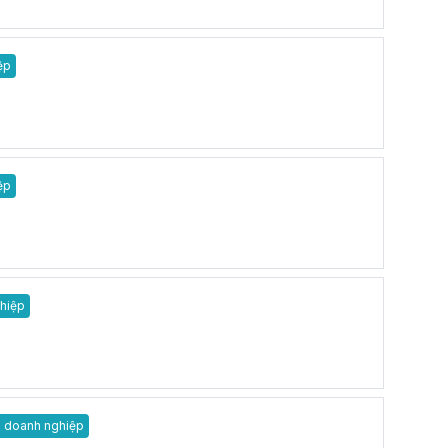
ệp
ệp
hiệp
 doanh nghiệp