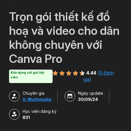
`
Trọn gói thiết kế đồ
hoạ và video cho dân
không chuyên với
Canva Pro
4.44
(
9 đánh
Khả dụng với gói hội
viên
giá
)
Chuyên gia
Ngày update
G-Multimedia
30/09/24
Học viên đăng ký
831