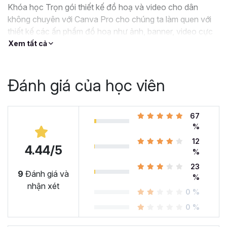
Khóa học Trọn gói thiết kế đồ hoạ và video cho dân
không chuyên với Canva Pro cho chúng ta làm quen với
thiết kế các ấn phẩm đồ hoạ như ảnh, banner, video cực
kỳ đơn giản và nhanh chóng. Ai cũng có thể làm theo
Xem tất cả
được một cách dễ dàng.
Đánh giá của học viên
67
%
12
4.44/5
%
23
9
Đánh giá và
%
nhận xét
0 %
0 %