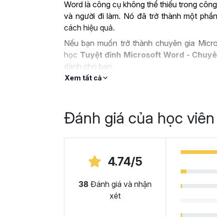
Word là công cụ không thể thiếu trong công
và người đi làm. Nó đã trở thành một phần
cách hiệu quả.
Nếu bạn muốn trở thành chuyên gia Micro
học
Tuyệt đỉnh Microsoft Word - Chuyê
dành cho bạn.
Xem tất cả
ỨNG DỤNG CỦA MIC
CÔNG VIỆC
Đánh giá của học viên
Microsoft Word là công cụ làm việc vô cù
cung cấp các tính năng và chức năng hữu íc
số ứng dụng như:
4.74/5
Soạn thảo văn bản từ cơ bản đến nâng
văn bản chuyên nghiệp trong nhiều ngành
38
Đánh giá và nhận
chính và nhiều lĩnh vực khác. Với Microsof
xét
nghiệp như bài luận, báo cáo, bài giảng, tài 
Tạo biểu đồ và làm báo cáo:
Microsoft Wo