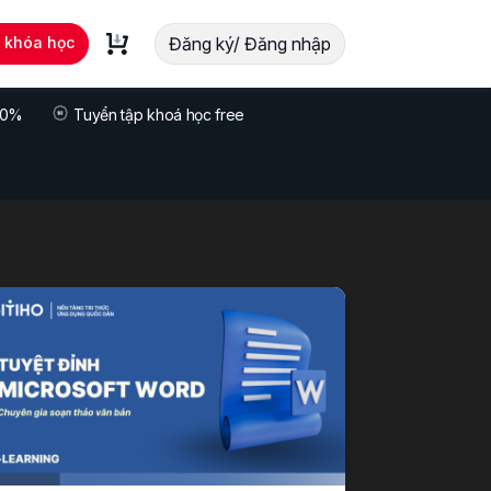
t khóa học
Đăng ký/ Đăng nhập
 70%
Tuyển tập khoá học free