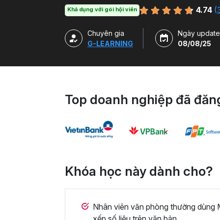
chuyên môn.
4.74
(
Khả dụng với gói hội viên
Chuyên gia
Ngày update
G-LEARNING
08/08/25
Top doanh nghiệp đã đăng
Khóa học này dành cho?
Nhân viên văn phòng thường dùng M
xếp số liệu trên văn bản.