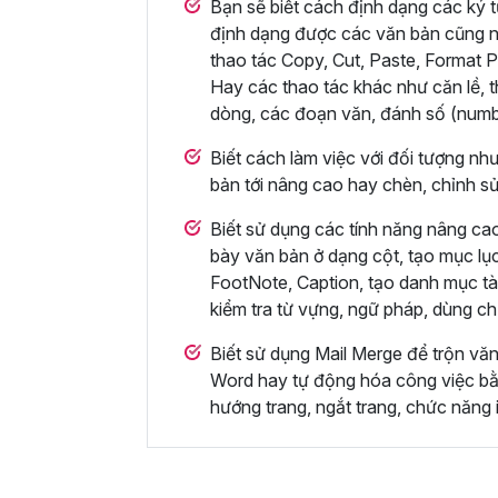
Bạn sẽ biết cách định dạng các ký t
định dạng được các văn bản cũng n
thao tác Copy, Cut, Paste, Format P
Hay các thao tác khác như căn lề, t
dòng, các đoạn văn, đánh số (numbe
Biết cách làm việc với đối tượng nh
bản tới nâng cao hay chèn, chỉnh s
Biết sử dụng các tính năng nâng cao
bày văn bản ở dạng cột, tạo mục lụ
FootNote, Caption, tạo danh mục tài
kiểm tra từ vựng, ngữ pháp, dùng c
Biết sử dụng Mail Merge để trộn vă
Word hay tự động hóa công việc bằn
hướng trang, ngắt trang, chức năng i