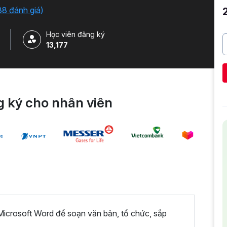
38 đánh giá
)
Học viên đăng ký
13,177
 ký cho nhân viên
icrosoft Word để soạn văn bản, tổ chức, sắp