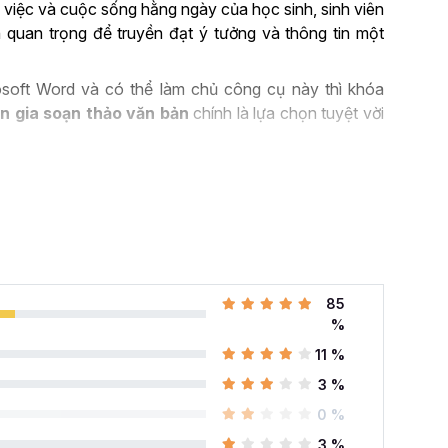
 việc và cuộc sống hằng ngày của học sinh, sinh viên
 quan trọng để truyền đạt ý tưởng và thông tin một
soft Word và có thể làm chủ công cụ này thì khóa
n gia soạn thảo văn bản
chính là lựa chọn tuyệt vời
ROSOFT WORD TRONG
ng quan trọng trong nhiều ngành nghề hiện nay. Nó
h để soạn thảo, biên tập tài liệu… Có thể kể đến một
85
%
 cao:
Microsoft Word là công cụ chính để soạn thảo
11 %
 nghề khác nhau như luật, kế toán, giáo dục, hành
3 %
t Word, người dùng có thể tạo ra các tài liệu chuyên
liệu giáo dục, bài kiểm tra và hợp đồng.
0 %
rd cung cấp các tính năng cho phép bạn tạo biển đồ
3 %