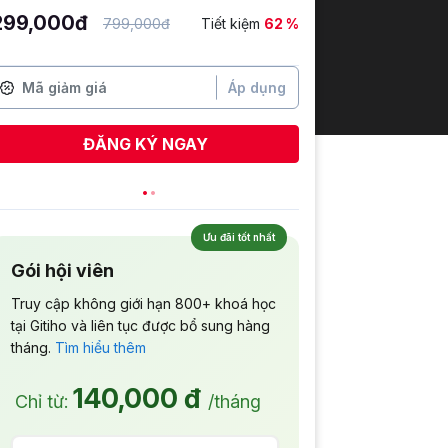
299,000đ
799,000đ
Tiết kiệm
62 %
Áp dụng
ĐĂNG KÝ NGAY
Ưu đãi tốt nhất
Gói hội viên
Truy cập không giới hạn 800+ khoá học
tại Gitiho và liên tục được bổ sung hàng
tháng.
Tìm hiểu thêm
140,000 đ
Chỉ từ:
/tháng