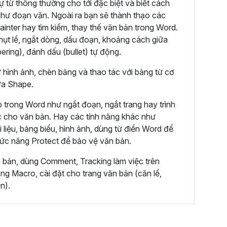
ự từ thông thường cho tới đặc biệt và biết cách
hư đoạn văn. Ngoài ra bạn sẽ thành thạo các
ainter hay tìm kiếm, thay thế văn bản trong Word.
hụt lề, ngắt dòng, dấu đoạn, khoảng cách giữa
ring), đánh dấu (bullet) tự động.
ư hình ảnh, chèn bảng và thao tác với bảng từ cơ
ửa Shape.
 trong Word như ngắt đoạn, ngắt trang hay trình
c cho văn bản. Hay các tính năng khác như
 liệu, bảng biểu, hình ảnh, dùng từ điển Word để
hức năng Protect để bảo vệ văn bản.
n bản, dùng Comment, Tracking làm việc trên
g Macro, cài đặt cho trang văn bản (căn lề,
n).