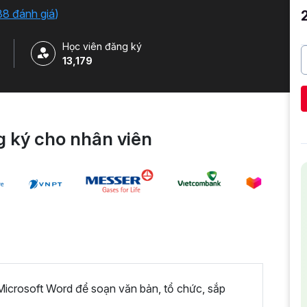
38 đánh giá
)
Học viên đăng ký
13,179
 ký cho nhân viên
icrosoft Word để soạn văn bản, tổ chức, sắp