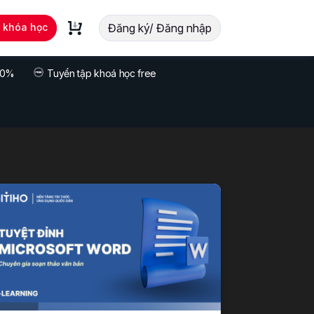
t khóa học
Đăng ký/ Đăng nhập
 70%
Tuyển tập khoá học free