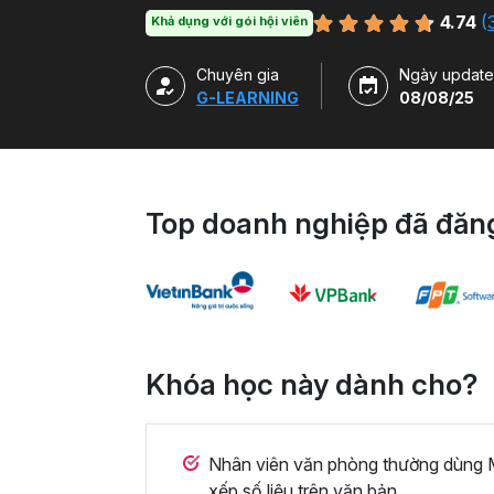
chuyên môn.
4.74
(
Khả dụng với gói hội viên
Chuyên gia
Ngày update
G-LEARNING
08/08/25
Top doanh nghiệp đã đăng
Khóa học này dành cho?
Nhân viên văn phòng thường dùng M
xếp số liệu trên văn bản.