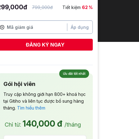
299,000đ
799,000đ
Tiết kiệm
62 %
Áp dụng
ĐĂNG KÝ NGAY
Ưu đãi tốt nhất
Gói hội viên
Truy cập không giới hạn 800+ khoá học
tại Gitiho và liên tục được bổ sung hàng
tháng.
Tìm hiểu thêm
140,000 đ
Chỉ từ:
/tháng