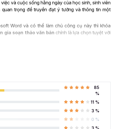
 việc và cuộc sống hằng ngày của học sinh, sinh viên
 quan trọng để truyền đạt ý tưởng và thông tin một
soft Word và có thể làm chủ công cụ này thì khóa
n gia soạn thảo văn bản
chính là lựa chọn tuyệt vời
ROSOFT WORD TRONG
ng quan trọng trong nhiều ngành nghề hiện nay. Nó
h để soạn thảo, biên tập tài liệu… Có thể kể đến một
85
%
 cao:
Microsoft Word là công cụ chính để soạn thảo
11 %
 nghề khác nhau như luật, kế toán, giáo dục, hành
3 %
t Word, người dùng có thể tạo ra các tài liệu chuyên
liệu giáo dục, bài kiểm tra và hợp đồng.
0 %
rd cung cấp các tính năng cho phép bạn tạo biển đồ
3 %