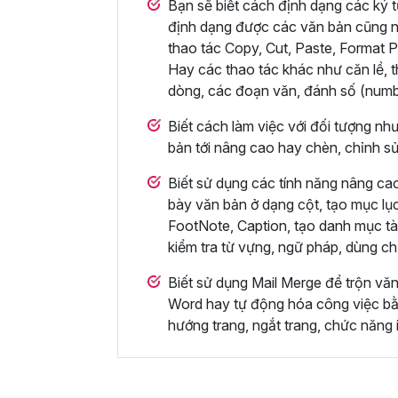
Bạn sẽ biết cách định dạng các ký t
định dạng được các văn bản cũng n
thao tác Copy, Cut, Paste, Format P
Hay các thao tác khác như căn lề, t
dòng, các đoạn văn, đánh số (numbe
Biết cách làm việc với đối tượng nh
bản tới nâng cao hay chèn, chỉnh s
Biết sử dụng các tính năng nâng cao
bày văn bản ở dạng cột, tạo mục lụ
FootNote, Caption, tạo danh mục tài
kiểm tra từ vựng, ngữ pháp, dùng c
Biết sử dụng Mail Merge để trộn vă
Word hay tự động hóa công việc bằn
hướng trang, ngắt trang, chức năng i