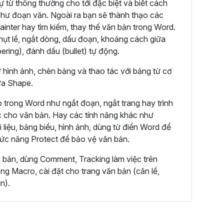
ự từ thông thường cho tới đặc biệt và biết cách
hư đoạn văn. Ngoài ra bạn sẽ thành thạo các
ainter hay tìm kiếm, thay thế văn bản trong Word.
hụt lề, ngắt dòng, dấu đoạn, khoảng cách giữa
ring), đánh dấu (bullet) tự động.
ư hình ảnh, chèn bảng và thao tác với bảng từ cơ
ửa Shape.
 trong Word như ngắt đoạn, ngắt trang hay trình
c cho văn bản. Hay các tính năng khác như
 liệu, bảng biểu, hình ảnh, dùng từ điển Word để
hức năng Protect để bảo vệ văn bản.
n bản, dùng Comment, Tracking làm việc trên
g Macro, cài đặt cho trang văn bản (căn lề,
n).