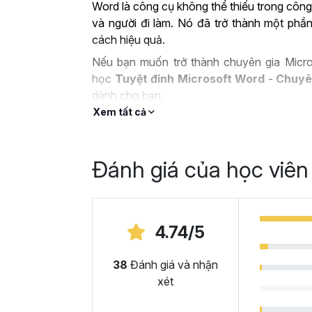
Word là công cụ không thể thiếu trong công
và người đi làm. Nó đã trở thành một phần
cách hiệu quả.
Nếu bạn muốn trở thành chuyên gia Micro
học
Tuyệt đỉnh Microsoft Word - Chuyê
dành cho bạn.
Xem tất cả
ỨNG DỤNG CỦA MIC
CÔNG VIỆC
Đánh giá của học viên
Microsoft Word là công cụ làm việc vô cù
cung cấp các tính năng và chức năng hữu íc
số ứng dụng như:
4.74/5
Soạn thảo văn bản từ cơ bản đến nâng
văn bản chuyên nghiệp trong nhiều ngành
38
Đánh giá và nhận
chính và nhiều lĩnh vực khác. Với Microsof
xét
nghiệp như bài luận, báo cáo, bài giảng, tài 
Tạo biểu đồ và làm báo cáo:
Microsoft Wo