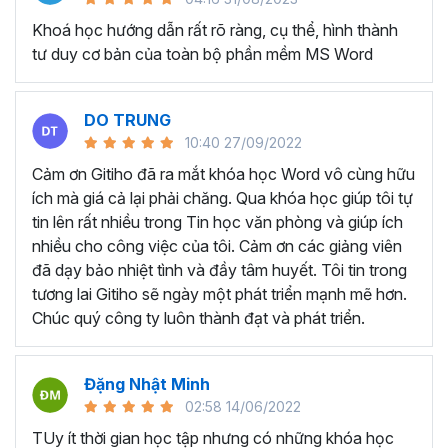
lục tự động và các tài liệu hướng dẫn như sách, báo cáo
dự án, hướng dẫn sử dụng.
Khoá học hướng dẫn rất rõ ràng, cụ thể, hình thành
tư duy cơ bản của toàn bộ phần mềm MS Word
Tạo và quản lý hợp đồng và văn bản pháp lý:
Với
những người làm kế toán và hành chính nhân sự thường
xuyên phải tạo và quản lý hợp đồng, văn bản pháp lý và
DO TRUNG
các tài liệu liên quan trên Microsoft Word.
10:40 27/09/2022
KHÓA HỌC TUYỆT ĐỈNH
Cảm ơn Gitiho đã ra mắt khóa học Word vô cùng hữu
WORD DÀNH CHO AI?
ích mà giá cả lại phải chăng. Qua khóa học giúp tôi tự
tin lên rất nhiều trong Tin học văn phòng và giúp ích
nhiều cho công việc của tôi. Cảm ơn các giảng viên
Bất kể ai đang có mong muốn học về Microsoft Word,
đã dạy bảo nhiệt tình và đầy tâm huyết. Tôi tin trong
khóa học này đều phù hợp dù bạn làm việc ở lĩnh vực hay
tương lai Gitiho sẽ ngày một phát triển mạnh mẽ hơn.
ngành nghề nào:
Chúc quý công ty luôn thành đạt và phát triển.
Sinh viên, học sinh muốn dùng Word để làm đồ án,
luận văn.
Nhân viên văn phòng dùng Word để hoàn thành các
Đặng Nhật Minh
nghiệp vụ như soạn thảo văn bản, hợp đồng, báo
02:58 14/06/2022
cáo,...
TUy ít thời gian học tập nhưng có những khóa học