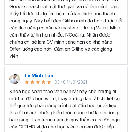
Tìm hiểu về giao diện và những tính năng cơ bản
Google search rất mất thời gian và nó làm mình cảm
Biết cách
hình thành tư duy để bắt đầu soạn
thấy bất lực khi tự tìm kiếm mà làm lại không thành
thảo văn bản
công ngay. Nay biết đến Gitiho mình đã học được hết
Thành thạo cách
cài đặt và định dạng cơ bản
các tính năng cơ bản và master có trong Word. Mình
Thành thạo trong việc
thiết kế các đối tượng
cảm thấy tự tin hơn nhiều. NGoài ra, Nhận được
Thành thạo các
tính năng đặc biệt
trong Word như
chứng chỉ sẽ làm CV mình sáng hơn có khả năng
trình bày văn bản dạng cột, tạo mục lục, tạo danh
Offer lương cao hơn. Cảm ơn Gitiho và các giảng
mục tham khảo, trộn văn bản, ghi Macro, Tracking…
viên.
Thực hành
soạn thảo công văn, quyết định, hợp
đồng, báo cáo chuyên môn
…
Lê Minh Tân
Như vậy, khi học Word bạn sẽ được trang bị đầy đủ kỹ
03:48 14/01/2021
năng và kiến thức cần thiết để trở thành chuyên gia soạn
thảo văn bản. Từ những kiến thức đó bạn có thể tạo ra
Khóa học soạn thảo văn bản rất hay cho những ai
những tài liệu chuyên nghiệp, chỉn chu cũng như biết cách
mới bắt đầu học word, thầy hướng dẫn rất chi tiết cụ
quản lý tài liệu và thao tác nhanh chóng, nâng cao hiệu
thể qua từng bài giảng, mình bắt đầu học lại và tiếp
suất làm việc.
thu rất nhanh những kiến thức cũng như là nội dung
bài giảng. Trân trọng cảm ơn quý thầy cô và đội ngũ
TRỞ THÀNH CHUYÊN GIA
của GITIHO vì đã cho học viên như em được tiếp