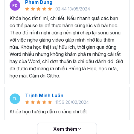
Pham Dung
thể sở hữu khóa học trọn đời với nội dung được các giảng
02:44 13/05/2024
viên cập nhật liên tục đảm bảo kiến thức mới nhất cho
người học. Bất cứ khi nào quên kiến thức, bạn có thể mở
Khóa học rất tỉ mỉ, chi tiết. Nếu nhanh quá các bạn
lại khóa học và ôn tập lại, từ đó tăng khả năng ghi nhớ
có thể pause lại để thực hành cùng lúc với bài học.
hiệu quả hơn.
Theo đó mình nghĩ cũng nên ghi chép lại song song
TẠI SAO NÊN THAM GIA
với việc nghe giảng video giúp mình nhớ lâu thêm
nữa. Khóa học thật sự hữu ích, thời gian qua dùng
KHÓA HỌC WORD ONLINE?
Word nhiều nhưng không khám phá ra những cái rất
hay của Word, chỉ đơn thuần là chỉ đâu đánh đó. Giờ
Word là một trong những công cụ tin học mà bất kỳ nhân
đã được mở mang ra nhiều. Đúng là Học, học nữa,
viên văn phòng nào cần hiểu và nắm vững. Có thể là bạn
học mãi. Cảm ơn Gitiho.
đã được làm quen với Word từ khi còn ngồi ghế nhà
trường, nhưng đó chỉ là những kiến thức cơ bản và chưa
Trịnh Minh Luân
đủ sâu để triển khai công việc thực tế.
11:56 26/02/2024
Thực trạn, nhiều bạn đi làm đã quên gần hết các thao tác
Khóa học hướng dẫn rõ ràng chi tiết
trên Word do lâu không sử dụng. Không biết các mẹo và
thủ thuật làm việc với Word để tiết kiệm thời gian vì trước
đây chưa được đào tạo chuyên sâu.
Xem thêm