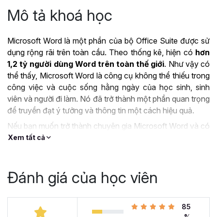
Mô tả khoá học
Microsoft Word là một phần của bộ Office Suite được sử
dụng rộng rãi trên toàn cầu. Theo thống kê, hiện có
hơn
1,2 tỷ người dùng Word trên toàn thế giới
. Như vậy có
thể thấy, Microsoft Word là công cụ không thể thiếu trong
công việc và cuộc sống hằng ngày của học sinh, sinh
viên và người đi làm. Nó đã trở thành một phần quan trọng
để truyền đạt ý tưởng và thông tin một cách hiệu quả.
Nếu bạn muốn trở thành chuyên gia Microsoft Word và có
thể làm chủ công cụ này thì khóa học
Tuyệt đỉnh
Xem tất cả
Microsoft Word - Chuyên gia soạn thảo văn bản
chính là lựa chọn tuyệt vời dành cho bạn.
Đánh giá của học viên
ỨNG DỤNG CỦA
MICROSOFT WORD TRONG
85
CÔNG VIỆC
%