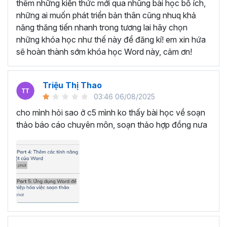
SOẠN THẢO VĂN BẢN VỚI
thêm những kiến thức mới qua nhũng bài học bổ ích,
những ai muốn phát triển bản thân cũng nhuq khả
KHÓA HỌC TUYỆT ĐỈNH
năng thăng tiến nhanh trong tương lai hãy chọn
MICROSOFT WORD
những khóa học như thế này để đăng kí! em xin hứa
sẽ hoàn thành sớm khóa học Word này, cảm ơn!
Bạn sẽ trở thành chuyên gia soạn thảo văn bản trong
Microsoft Word bằng cách tham gia vào khóa học này.
Triệu Thị Thao
Học Word sẽ giúp bạn từ một người chỉ biết sử dụng Word
03:46 06/08/2025
cơ bản như soạn thảo văn bản thông thường trở thành
cho mình hỏi sao ở c5 mình ko thấy bài học về soạn
một người nắm trọn các tính năng, thành thạo các thao
thảo báo cáo chuyên môn, soạn thảo hợp đồng nưa
tác chỉ trong 7 giờ học tập.
Thông qua đó, bạn nâng cấp được kỹ năng của mình,
hình thành tư duy soạn thảo nhạy bén, linh hoạt, hoàn
thành mọi công việc nhanh chóng và khoa học. Đồng
thời, sự thành thạo Microsoft Word sẽ tạo ra cơ hội thăng
tiến trong công việc, mở ra cánh cửa cho sự phát triển và
tiến bộ trên con đường sự nghiệp.
Đặc biệt, bạn chỉ cần bỏ ra một số tiền rất nhỏ là đã có