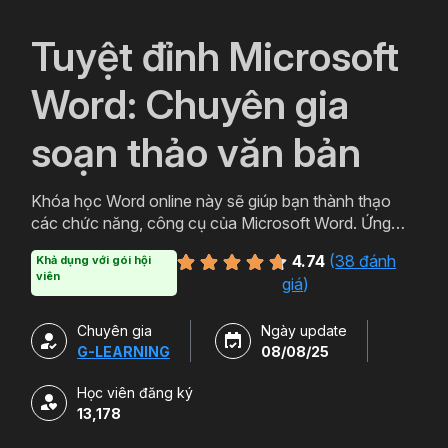
`
Tuyệt đỉnh Microsoft
Word: Chuyên gia
soạn thảo văn bản
Khóa học Word online này sẽ giúp bạn thành thạo
các chức năng, công cụ của Microsoft Word. Ứng
dụng thực tiễn trong việc soạn thảo văn bản chuyên
4.74
(
38 đánh
Khả dụng với gói hội
nghiệp, văn bản hành chính, báo cáo chuyên môn.
viên
giá
)
Chuyên gia
Ngày update
G-LEARNING
08/08/25
Học viên đăng ký
13,178