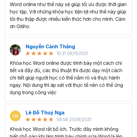
Ứng viên muốn làm đẹp CV và gây ấn tượng trong
Word online như thế này sẽ giúp tối ưu được thời gian
mắt nhà tuyển dụng
học tập. Với những khóa học tiện lợi như thế này giúp
Giáo viên, giảng viên muốn sử dụng Word để soạn
tôi thu thập được nhiều kiến thức hơn cho mình. Cảm
giáo án, bài giảng.
ơn Gitiho
BẠN SẼ HỌC ĐƯỢC GÌ Ở
KHÓA HỌC TUYỆT ĐỈNH
Nguyễn Cảnh Thắng
10:31 06/11/2021
MICROSOFT WORD?
Khóa học Word online được trình bày một cách chi
tiết và đầy đủ, các thủ thuật thì được dạy một cách
Với thời lượng học tập là
7h37 giờ học, khóa học gồm
chi tiết giúp người học có thể nắm rõ và thực hành
có 5 chương và 49 bài giảng
sẽ trang bị cho người học
ngay. Nội dung thì áp sát với thực tế nên có thể ứng
tất tần về những công cụ, chức năng xử lý các văn bản
dụng trong công việc
phổ biến trên Microsoft Word.
Chắc chắn dù đã làm việc với Word lâu năm nhưng bạn
Lê Đỗ Thuý Nga
vẫn sẽ bất ngờ và ngạc nhiên trước tính năng tuyệt vời
09:58 21/09/2021
của Word trong khóa học trên. Vậy bạn sẽ học được
những gì ở khóa học này?
Khoá học Word rất bổ ích. Trước đây mình không
biết chỗ nào khi làm trình bày chỉnh sửa Word là lên