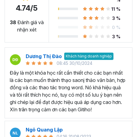
4.74/5
11 %
Microsoft Word là công cụ làm việc vô cùng quan trọng
3 %
trong nhiều ngành nghề hiện nay. Nó cung cấp các tính
38
Đánh giá và
0 %
năng và chức năng hữu ích để soạn thảo, biên tập tài
nhận xét
liệu… Có thể kể đến một số ứng dụng như:
3 %
Soạn thảo văn bản từ cơ bản đến nâng cao:
Microsoft
Word là công cụ chính để soạn thảo văn bản chuyên
Dương Thị Đào
Khách hàng doanh nghiệp
nghiệp trong nhiều ngành nghề khác nhau như luật, kế
08:45 30/10/2024
toán, giáo dục, hành chính và nhiều lĩnh vực khác. Với
Đây là một khóa học rất cần thiết cho các bạn nhất
Microsoft Word, người dùng có thể tạo ra các tài liệu
là các bạn muốn thành thạo saonj thảo văn bản, hợp
chuyên nghiệp như bài luận, báo cáo, bài giảng, tài liệu
đồng và các thao tác trong word. Nó khá hiệu quả
giáo dục, bài kiểm tra và hợp đồng.
và tôi rất thích học nó, tuy có một số lưu ý bạn nên
Tạo biểu đồ và làm báo cáo:
Microsoft Word cung cấp
ghi chép lại để đạt được hiệu quả áp dụng cao hơn.
các tính năng cho phép bạn tạo biển đồ và làm báo cáo,
XIn trân trọng cảm ơn các bạn Gitiho!
giúp dữ liệu được hiển thị rõ ràng và trực quan nhất, từ đó
giúp đưa ra quyết định chính xác và thông minh.
Ngô Quang Lập
Tạo mục lục và tài liệu hướng dẫn:
Bạn có thể tạo mục
04:16 31/08/2023