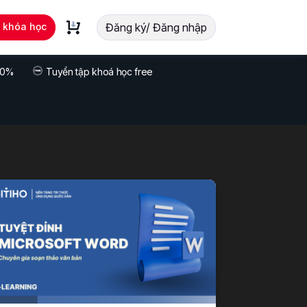
t khóa học
Đăng ký/ Đăng nhập
 70%
Tuyển tập khoá học free