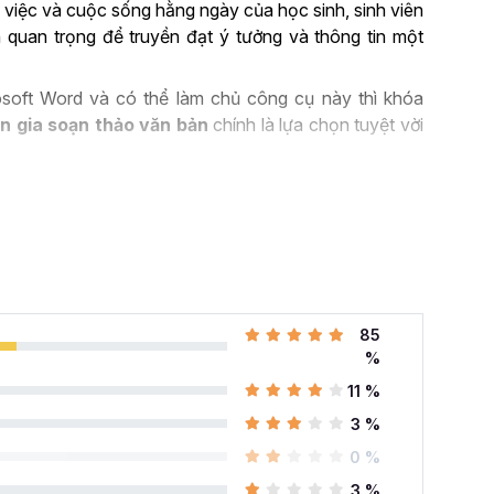
 việc và cuộc sống hằng ngày của học sinh, sinh viên
 quan trọng để truyền đạt ý tưởng và thông tin một
soft Word và có thể làm chủ công cụ này thì khóa
n gia soạn thảo văn bản
chính là lựa chọn tuyệt vời
ROSOFT WORD TRONG
ng quan trọng trong nhiều ngành nghề hiện nay. Nó
h để soạn thảo, biên tập tài liệu… Có thể kể đến một
85
%
 cao:
Microsoft Word là công cụ chính để soạn thảo
11 %
 nghề khác nhau như luật, kế toán, giáo dục, hành
3 %
t Word, người dùng có thể tạo ra các tài liệu chuyên
liệu giáo dục, bài kiểm tra và hợp đồng.
0 %
rd cung cấp các tính năng cho phép bạn tạo biển đồ
3 %