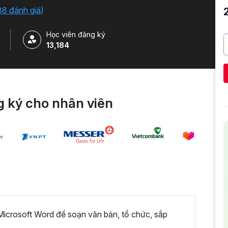
38 đánh giá
)
Học viên đăng ký
13,184
 ký cho nhân viên
icrosoft Word để soạn văn bản, tổ chức, sắp