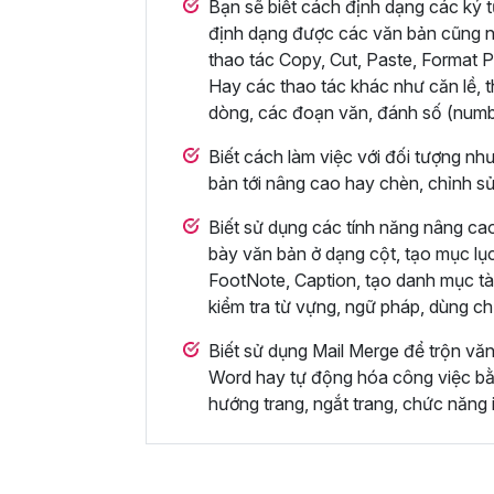
Bạn sẽ biết cách định dạng các ký t
định dạng được các văn bản cũng n
thao tác Copy, Cut, Paste, Format P
Hay các thao tác khác như căn lề, t
dòng, các đoạn văn, đánh số (numbe
Biết cách làm việc với đối tượng nh
bản tới nâng cao hay chèn, chỉnh s
Biết sử dụng các tính năng nâng cao
bày văn bản ở dạng cột, tạo mục lụ
FootNote, Caption, tạo danh mục tài
kiểm tra từ vựng, ngữ pháp, dùng c
Biết sử dụng Mail Merge để trộn vă
Word hay tự động hóa công việc bằn
hướng trang, ngắt trang, chức năng i