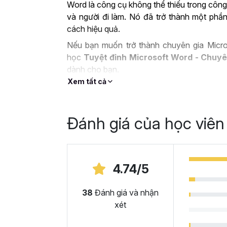
Word là công cụ không thể thiếu trong công
và người đi làm. Nó đã trở thành một phần
cách hiệu quả.
Nếu bạn muốn trở thành chuyên gia Micro
học
Tuyệt đỉnh Microsoft Word - Chuyê
dành cho bạn.
Xem tất cả
ỨNG DỤNG CỦA MIC
CÔNG VIỆC
Đánh giá của học viên
Microsoft Word là công cụ làm việc vô cù
cung cấp các tính năng và chức năng hữu íc
số ứng dụng như:
4.74/5
Soạn thảo văn bản từ cơ bản đến nâng
văn bản chuyên nghiệp trong nhiều ngành
38
Đánh giá và nhận
chính và nhiều lĩnh vực khác. Với Microsof
xét
nghiệp như bài luận, báo cáo, bài giảng, tài 
Tạo biểu đồ và làm báo cáo:
Microsoft Wo