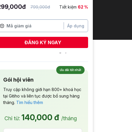
299,000đ
799,000đ
Tiết kiệm
62 %
Áp dụng
ĐĂNG KÝ NGAY
Ưu đãi tốt nhất
Gói hội viên
Truy cập không giới hạn 800+ khoá học
tại Gitiho và liên tục được bổ sung hàng
tháng.
Tìm hiểu thêm
140,000 đ
Chỉ từ:
/tháng