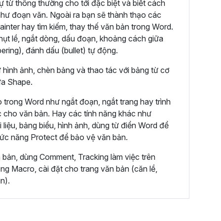
ự từ thông thường cho tới đặc biệt và biết cách
hư đoạn văn. Ngoài ra bạn sẽ thành thạo các
ainter hay tìm kiếm, thay thế văn bản trong Word.
hụt lề, ngắt dòng, dấu đoạn, khoảng cách giữa
ring), đánh dấu (bullet) tự động.
ư hình ảnh, chèn bảng và thao tác với bảng từ cơ
ửa Shape.
 trong Word như ngắt đoạn, ngắt trang hay trình
c cho văn bản. Hay các tính năng khác như
 liệu, bảng biểu, hình ảnh, dùng từ điển Word để
hức năng Protect để bảo vệ văn bản.
n bản, dùng Comment, Tracking làm việc trên
g Macro, cài đặt cho trang văn bản (căn lề,
n).