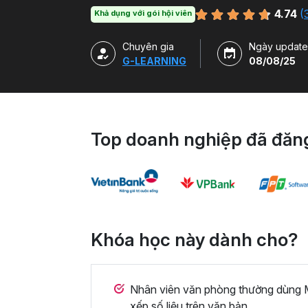
chuyên môn.
4.74
(
Khả dụng với gói hội viên
Chuyên gia
Ngày update
G-LEARNING
08/08/25
Top doanh nghiệp đã đăng
Khóa học này dành cho?
Nhân viên văn phòng thường dùng M
xếp số liệu trên văn bản.